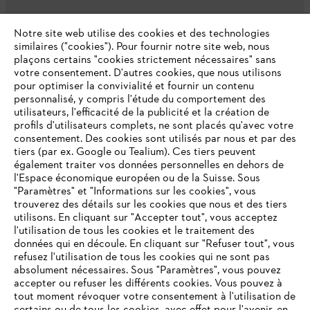
L'Entreprise
Notre site web utilise des cookies et des technologies
similaires ("cookies"). Pour fournir notre site web, nous
plaçons certains "cookies strictement nécessaires" sans
votre consentement. D'autres cookies, que nous utilisons
Questions fréquentes
pour optimiser la convivialité et fournir un contenu
personnalisé, y compris l'étude du comportement des
utilisateurs, l'efficacité de la publicité et la création de
profils d'utilisateurs complets, ne sont placés qu'avec votre
consentement. Des cookies sont utilisés par nous et par des
Service
tiers (par ex. Google ou Tealium). Ces tiers peuvent
également traiter vos données personnelles en dehors de
l'Espace économique européen ou de la Suisse. Sous
"Paramètres" et "Informations sur les cookies", vous
VOTRE NAVIGATEUR INTERNET
trouverez des détails sur les cookies que nous et des tiers
N'EST PLUS PRIS EN CHARGE
utilisons. En cliquant sur "Accepter tout", vous acceptez
Politique de protection des données
l'utilisation de tous les cookies et le traitement des
données qui en découle. En cliquant sur "Refuser tout", vous
Mentions légales
Cookies
refusez l'utilisation de tous les cookies qui ne sont pas
Vous utilisez un navigateur Internet que nous ne prenons plus
absolument nécessaires. Sous "Paramètres", vous pouvez
en charge, et certaines fonctionnalités de notre site ne
accepter ou refuser les différents cookies. Vous pouvez à
Informations juridiques
peuvent fonctionner correctement. Pour une utilisation
tout moment révoquer votre consentement à l'utilisation de
optimale de notre site, nous vous recommandons de passer à