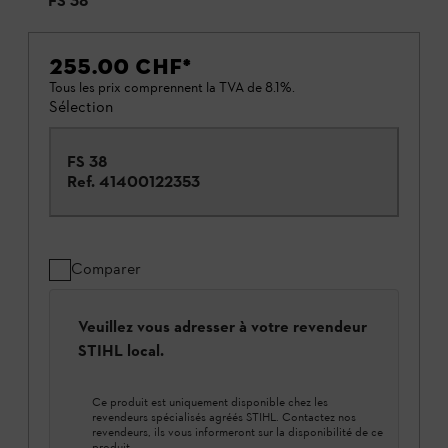
FS 38
255.00 CHF
*
Tous les prix comprennent la TVA de 8.1%.
Sélection
FS 38
Ref.
41400122353
Comparer
Veuillez vous adresser à votre revendeur
STIHL local.
Ce produit est uniquement disponible chez les
revendeurs spécialisés agréés STIHL. Contactez nos
revendeurs, ils vous informeront sur la disponibilité de ce
produit.