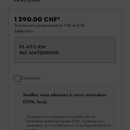
FS 411 C-EM
1 390.00 CHF
*
Tous les prix comprennent la TVA de 8.1%.
Sélection
FS 411 C-EM
Ref.
41472000615
Comparer
Veuillez vous adresser à votre revendeur
STIHL local.
Ce produit est uniquement disponible chez les
revendeurs spécialisés agréés STIHL. Contactez nos
revendeurs, ils vous informeront sur la disponibilité de ce
produit.