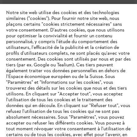
L'Entreprise
Notre site web utilise des cookies et des technologies
similaires ("cookies"). Pour fournir notre site web, nous
plaçons certains "cookies strictement nécessaires" sans
votre consentement. D'autres cookies, que nous utilisons
Questions fréquentes
pour optimiser la convivialité et fournir un contenu
personnalisé, y compris l'étude du comportement des
utilisateurs, l'efficacité de la publicité et la création de
profils d'utilisateurs complets, ne sont placés qu'avec votre
consentement. Des cookies sont utilisés par nous et par des
Service
tiers (par ex. Google ou Tealium). Ces tiers peuvent
également traiter vos données personnelles en dehors de
l'Espace économique européen ou de la Suisse. Sous
"Paramètres" et "Informations sur les cookies", vous
VOTRE NAVIGATEUR INTERNET
trouverez des détails sur les cookies que nous et des tiers
N'EST PLUS PRIS EN CHARGE
utilisons. En cliquant sur "Accepter tout", vous acceptez
Politique de protection des données
l'utilisation de tous les cookies et le traitement des
données qui en découle. En cliquant sur "Refuser tout", vous
Mentions légales
Cookies
refusez l'utilisation de tous les cookies qui ne sont pas
Vous utilisez un navigateur Internet que nous ne prenons plus
absolument nécessaires. Sous "Paramètres", vous pouvez
en charge, et certaines fonctionnalités de notre site ne
accepter ou refuser les différents cookies. Vous pouvez à
Informations juridiques
peuvent fonctionner correctement. Pour une utilisation
tout moment révoquer votre consentement à l'utilisation de
optimale de notre site, nous vous recommandons de passer à
certains ou de tous les cookies, avec effet pour l'avenir, en