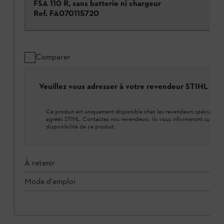
FSA 110 R, sans batterie ni chargeur
Ref.
FA070115720
Comparer
Veuillez vous adresser à votre revendeur STIHL loca
Ce produit est uniquement disponible chez les revendeurs spécialisés
agréés STIHL. Contactez nos revendeurs, ils vous informeront sur la
disponibilité de ce produit.
À retenir
Mode d'emploi