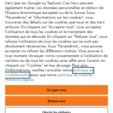
tiers (par ex. Google ou Tealium). Ces tiers peuvent
également traiter vos données personnelles en dehors de
l'Espace économique européen ou de la Suisse. Sous
"Paramètres" et "Informations sur les cookies", vous
VOTRE NAVIGATEUR INTERNET
trouverez des détails sur les cookies que nous et des tiers
N'EST PLUS PRIS EN CHARGE
utilisons. En cliquant sur "Accepter tout", vous acceptez
l'utilisation de tous les cookies et le traitement des
données qui en découle. En cliquant sur "Refuser tout", vous
refusez l'utilisation de tous les cookies qui ne sont pas
Vous utilisez un navigateur Internet que nous ne prenons plus
absolument nécessaires. Sous "Paramètres", vous pouvez
en charge, et certaines fonctionnalités de notre site ne
accepter ou refuser les différents cookies. Vous pouvez à
peuvent fonctionner correctement. Pour une utilisation
tout moment révoquer votre consentement à l'utilisation de
optimale de notre site, nous vous recommandons de passer à
certains ou de tous les cookies, avec effet pour l'avenir, en
cliquant sur "Cookies" en bas de page. Pour plus
l'un des navigateurs suivants :
d'informations, veuillez consulter notre
politique de
confidentialité
ainsi que notre
politique de cookies
.
Mentions légales
firefox
chrome
Accepter tous
safari
edge
Refuser tout
Ouvrir les réglages