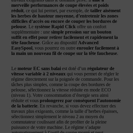
merveille performances de coupe élevées et poids
réduit
, ce qui lui permet, par exemple, de
tailler aisément
les herbes de hauteur moyenne, d’entretenir les zones
difficiles d’accès ou encore de couper les bordures de
pelouse
. Le
système Rapid Click
offre un confort
supplémentaire : une
simple pression sur un bouton
suffit en effet pour retirer facilement et rapidement la
tête faucheuse
. Grâce au dispositif
Advanced
EasySpool
, vous pourrez en outre
enrouler facilement à
la main un nouveau fil de coupe sur la tête faucheuse
.
Le
moteur EC sans balai
est doté d’un
régulateur de
vitesse variable à 2 niveaux
qui vous permet de régler le
régime directement sur la poignée de commande. Pour les
tâches plus simples, comme la coupe des bordures de
pelouse, sélectionnez la vitesse réduite en mode ECO
(niveau 1). Votre consommation d’énergie sera ainsi
réduite et vous
prolongerez par conséquent l’autonomie
de la batterie
. En revanche, si vous devez effectuer des
travaux plus exigeants, comme la taille d’herbes épaisses,
sélectionnez simplement le niveau 2 au moyen du
commutateur coulissant afin de profiter de la pleine
puissance de votre machine. Le régime s’adapte
automatiquement à l’outil de coupe monté et peut