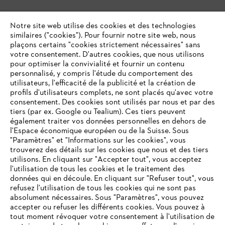
Notre site web utilise des cookies et des technologies
similaires ("cookies"). Pour fournir notre site web, nous
plaçons certains "cookies strictement nécessaires" sans
votre consentement. D'autres cookies, que nous utilisons
pour optimiser la convivialité et fournir un contenu
personnalisé, y compris l'étude du comportement des
utilisateurs, l'efficacité de la publicité et la création de
profils d'utilisateurs complets, ne sont placés qu'avec votre
consentement. Des cookies sont utilisés par nous et par des
tiers (par ex. Google ou Tealium). Ces tiers peuvent
également traiter vos données personnelles en dehors de
l'Espace économique européen ou de la Suisse. Sous
"Paramètres" et "Informations sur les cookies", vous
VOTRE NAVIGATEUR INTERNET
trouverez des détails sur les cookies que nous et des tiers
N'EST PLUS PRIS EN CHARGE
utilisons. En cliquant sur "Accepter tout", vous acceptez
l'utilisation de tous les cookies et le traitement des
données qui en découle. En cliquant sur "Refuser tout", vous
refusez l'utilisation de tous les cookies qui ne sont pas
Vous utilisez un navigateur Internet que nous ne prenons plus
absolument nécessaires. Sous "Paramètres", vous pouvez
en charge, et certaines fonctionnalités de notre site ne
accepter ou refuser les différents cookies. Vous pouvez à
peuvent fonctionner correctement. Pour une utilisation
tout moment révoquer votre consentement à l'utilisation de
optimale de notre site, nous vous recommandons de passer à