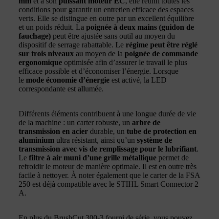
mm
et à son
puissant moteur EC
, elle réunit toutes les
conditions pour garantir un entretien efficace des espaces
verts. Elle se distingue en outre par un excellent équilibre
et un poids réduit. La
poignée à deux mains (guidon de
fauchage)
peut être ajustée sans outil au moyen du
dispositif de serrage rabattable. Le
régime peut être réglé
sur trois niveaux
au moyen de la
poignée de commande
ergonomique
optimisée afin d’assurer le travail le plus
efficace possible et d’économiser l’énergie. Lorsque
le
mode économie d’énergie
est activé, la LED
correspondante est allumée.
Différents éléments contribuent à une longue durée de vie
de la machine : un carter robuste, un
arbre de
transmission en acier
durable, un
tube de protection en
aluminium
ultra résistant, ainsi qu’un
système de
transmission avec vis de remplissage pour le lubrifiant
.
Le
filtre à air muni d’une grille métallique
permet de
refroidir le moteur de manière optimale. Il est en outre très
facile à nettoyer. À noter également que le carter de la FSA
250 est déjà compatible avec le STIHL Smart Connector 2
A.
En plus du BrushCut 300-3 fourni de série, vous pouvez