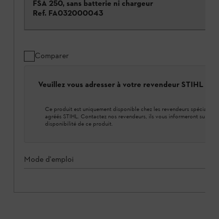
FSA 250, sans batterie ni chargeur
Ref.
FA032000043
Comparer
Veuillez vous adresser à votre revendeur STIHL loca
Ce produit est uniquement disponible chez les revendeurs spécialisés
agréés STIHL. Contactez nos revendeurs, ils vous informeront sur la
disponibilité de ce produit.
Mode d'emploi