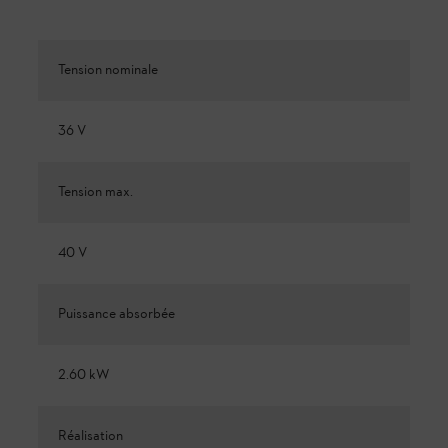
Tension nominale
36 V
Tension max.
40 V
Puissance absorbée
2.60 kW
Réalisation