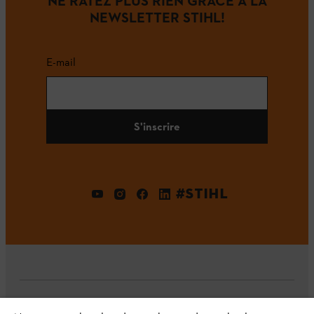
NE RATEZ PLUS RIEN GRÂCE À LA
NEWSLETTER STIHL!
E-mail
S'inscrire
#STIHL
L'Entreprise