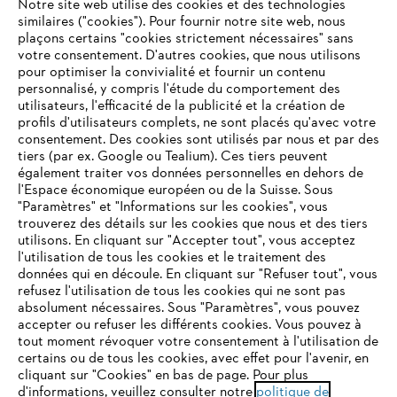
Notre site web utilise des cookies et des technologies
similaires ("cookies"). Pour fournir notre site web, nous
plaçons certains "cookies strictement nécessaires" sans
votre consentement. D'autres cookies, que nous utilisons
Questions fréquentes
pour optimiser la convivialité et fournir un contenu
personnalisé, y compris l'étude du comportement des
utilisateurs, l'efficacité de la publicité et la création de
profils d'utilisateurs complets, ne sont placés qu'avec votre
consentement. Des cookies sont utilisés par nous et par des
Service
tiers (par ex. Google ou Tealium). Ces tiers peuvent
également traiter vos données personnelles en dehors de
l'Espace économique européen ou de la Suisse. Sous
"Paramètres" et "Informations sur les cookies", vous
VOTRE NAVIGATEUR INTERNET
trouverez des détails sur les cookies que nous et des tiers
N'EST PLUS PRIS EN CHARGE
utilisons. En cliquant sur "Accepter tout", vous acceptez
Politique de protection des données
l'utilisation de tous les cookies et le traitement des
données qui en découle. En cliquant sur "Refuser tout", vous
Mentions légales
Cookies
refusez l'utilisation de tous les cookies qui ne sont pas
Vous utilisez un navigateur Internet que nous ne prenons plus
absolument nécessaires. Sous "Paramètres", vous pouvez
en charge, et certaines fonctionnalités de notre site ne
accepter ou refuser les différents cookies. Vous pouvez à
Informations juridiques
peuvent fonctionner correctement. Pour une utilisation
tout moment révoquer votre consentement à l'utilisation de
optimale de notre site, nous vous recommandons de passer à
certains ou de tous les cookies, avec effet pour l'avenir, en
cliquant sur "Cookies" en bas de page. Pour plus
l'un des navigateurs suivants :
STIHL VERTRIEBS AG, 8617 Mönchaltorf
d'informations, veuillez consulter notre
politique de