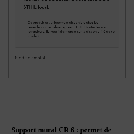
STIHL local.
Ce produit est uniquement disponible chez les
revendeurs spécialisés agréés STIHL. Contactez nos
revendeurs, ils vous informeront sur la disponibilité de ce
produit.
Mode d'emploi
Support mural CR 6 : permet de