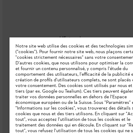
L'Entreprise
Notre site web utilise des cookies et des technologies sim
("cookies"). Pour fournir notre site web, nous plaçons cert
À propos de nous
"cookies strictement nécessaires" sans votre consentemen
D'autres cookies, que nous utilisons pour optimiser la conv
Catalogue
et fournir un contenu personnalisé, y compris l'étude du
comportement des utilisateurs, l'efficacité de la publicité e
Informations aux fournisseurs
création de profils d'utilisateurs complets, ne sont placés
Système d'alerte STIHL
votre consentement. Des cookies sont utilisés par nous et
tiers (par ex. Google ou Tealium). Ces tiers peuvent égal
traiter vos données personnelles en dehors de l'Espace
économique européen ou de la Suisse. Sous "Paramètres" 
"Informations sur les cookies", vous trouverez des détails 
cookies que nous et des tiers utilisons. En cliquant sur "A
tout", vous acceptez l'utilisation de tous les cookies et le
traitement des données qui en découle. En cliquant sur "R
tout", vous refusez l'utilisation de tous les cookies qui ne 
Politique de protection des données
Me