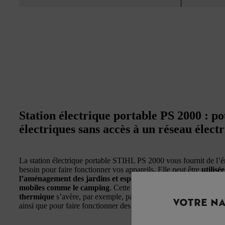
Station électrique portable PS 2000 : pou
électriques sans accès à un réseau élect
La station électrique portable STIHL PS 2000 vous fournit de l’é
besoin pour faire fonctionner vos appareils. Elle peut être
utilisé
l’aménagement des jardins et espaces paysagers, pour la sylv
mobiles comme le camping
. Cette
alternative silencieuse et s
thermique
s’avère, par exemple, particulièrement utile lors de tr
VOTRE NA
ainsi que pour faire fonctionner des pompes à eau ou d’autres app