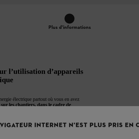
Plus d'informations
r l’utilisation d’appareils
rique
nergie électrique partout où vous en avez
e sur les chantiers, dans le cadre de
iculture ou encore pour des applications
ans émissions à un générateur
avaux de réparation et de nettoyage en extérieur,
VIGATEUR INTERNET N'EST PLUS PRIS EN
areils.