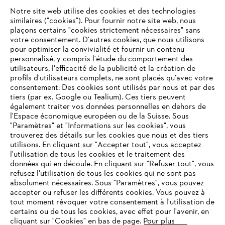
L'Entreprise
Notre site web utilise des cookies et des technologies
similaires ("cookies"). Pour fournir notre site web, nous
plaçons certains "cookies strictement nécessaires" sans
votre consentement. D'autres cookies, que nous utilisons
Questions fréquentes
pour optimiser la convivialité et fournir un contenu
personnalisé, y compris l'étude du comportement des
utilisateurs, l'efficacité de la publicité et la création de
profils d'utilisateurs complets, ne sont placés qu'avec votre
consentement. Des cookies sont utilisés par nous et par des
Service
tiers (par ex. Google ou Tealium). Ces tiers peuvent
également traiter vos données personnelles en dehors de
l'Espace économique européen ou de la Suisse. Sous
"Paramètres" et "Informations sur les cookies", vous
VOTRE NAVIGATEUR INTERNET
trouverez des détails sur les cookies que nous et des tiers
N'EST PLUS PRIS EN CHARGE
utilisons. En cliquant sur "Accepter tout", vous acceptez
Politique de protection des données
l'utilisation de tous les cookies et le traitement des
données qui en découle. En cliquant sur "Refuser tout", vous
Mentions légales
Cookies
refusez l'utilisation de tous les cookies qui ne sont pas
Vous utilisez un navigateur Internet que nous ne prenons plus
absolument nécessaires. Sous "Paramètres", vous pouvez
en charge, et certaines fonctionnalités de notre site ne
accepter ou refuser les différents cookies. Vous pouvez à
Informations juridiques
peuvent fonctionner correctement. Pour une utilisation
tout moment révoquer votre consentement à l'utilisation de
optimale de notre site, nous vous recommandons de passer à
certains ou de tous les cookies, avec effet pour l'avenir, en
cliquant sur "Cookies" en bas de page. Pour plus
l'un des navigateurs suivants :