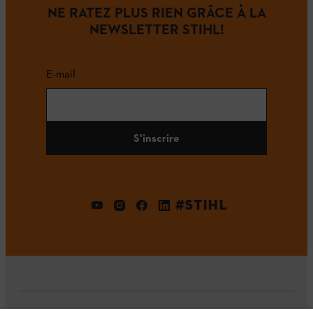
NE RATEZ PLUS RIEN GRÂCE À LA
NEWSLETTER STIHL!
E-mail
S'inscrire
#STIHL