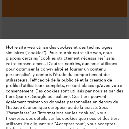
L'Entreprise
Notre site web utilise des cookies et des technologies
similaires ("cookies"). Pour fournir notre site web, nous
plaçons certains "cookies strictement nécessaires" sans
votre consentement. D'autres cookies, que nous utilisons
Questions fréquentes
pour optimiser la convivialité et fournir un contenu
personnalisé, y compris l'étude du comportement des
utilisateurs, l'efficacité de la publicité et la création de
profils d'utilisateurs complets, ne sont placés qu'avec votre
consentement. Des cookies sont utilisés par nous et par des
Service
tiers (par ex. Google ou Tealium). Ces tiers peuvent
également traiter vos données personnelles en dehors de
l'Espace économique européen ou de la Suisse. Sous
"Paramètres" et "Informations sur les cookies", vous
VOTRE NAVIGATEUR INTERNET
trouverez des détails sur les cookies que nous et des tiers
N'EST PLUS PRIS EN CHARGE
utilisons. En cliquant sur "Accepter tout", vous acceptez
Politique de protection des données