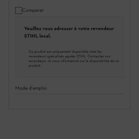
Comparer
Veuillez vous adresser à votre revendeur
STIHL local.
Ce produit est uniquement disponible chez les
revendeurs spécialisés agréés STIHL. Contactez nos
revendeurs, ils vous informeront sur la disponibilité de ce
produit.
Mode d'emploi