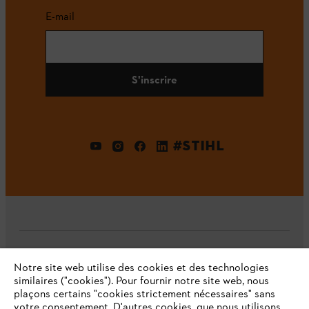
E-mail
S'inscrire
#STIHL
L'Entreprise
Notre site web utilise des cookies et des technologies
similaires ("cookies"). Pour fournir notre site web, nous
plaçons certains "cookies strictement nécessaires" sans
votre consentement. D'autres cookies, que nous utilisons