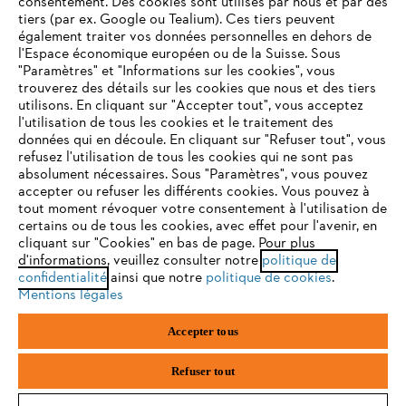
consentement. Des cookies sont utilisés par nous et par des
Service
tiers (par ex. Google ou Tealium). Ces tiers peuvent
également traiter vos données personnelles en dehors de
l'Espace économique européen ou de la Suisse. Sous
"Paramètres" et "Informations sur les cookies", vous
VOTRE NAVIGATEUR INTERNET
trouverez des détails sur les cookies que nous et des tiers
N'EST PLUS PRIS EN CHARGE
utilisons. En cliquant sur "Accepter tout", vous acceptez
Politique de protection des données
l'utilisation de tous les cookies et le traitement des
données qui en découle. En cliquant sur "Refuser tout", vous
Mentions légales
Cookies
refusez l'utilisation de tous les cookies qui ne sont pas
Vous utilisez un navigateur Internet que nous ne prenons plus
absolument nécessaires. Sous "Paramètres", vous pouvez
en charge, et certaines fonctionnalités de notre site ne
accepter ou refuser les différents cookies. Vous pouvez à
Informations juridiques
peuvent fonctionner correctement. Pour une utilisation
tout moment révoquer votre consentement à l'utilisation de
optimale de notre site, nous vous recommandons de passer à
certains ou de tous les cookies, avec effet pour l'avenir, en
cliquant sur "Cookies" en bas de page. Pour plus
l'un des navigateurs suivants :
STIHL VERTRIEBS AG, 8617 Mönchaltorf
d'informations, veuillez consulter notre
politique de
confidentialité
ainsi que notre
politique de cookies
.
Mentions légales
firefox
chrome
Accepter tous
safari
edge
Refuser tout