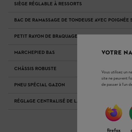
SIÈGE RÉGLABLE À RESSORTS
BAC DE RAMASSAGE DE TONDEUSE AVEC POIGNÉE 
PETIT RAYON DE BRAQUAGE
VOTRE NA
MARCHEPIED BAS
CHÂSSIS ROBUSTE
Vous utilisez un 
site ne peuvent f
de passer à l'un d
PNEU SPÉCIAL GAZON
RÉGLAGE CENTRALISÉ DE LA HAUTEUR DE COUPE
firefox