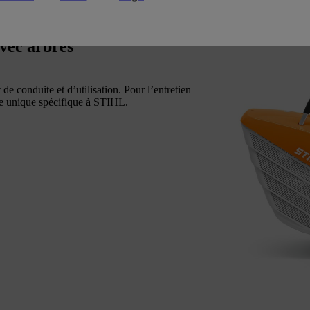
avec arbres
e conduite et d’utilisation. Pour l’entretien
le unique spécifique à STIHL.