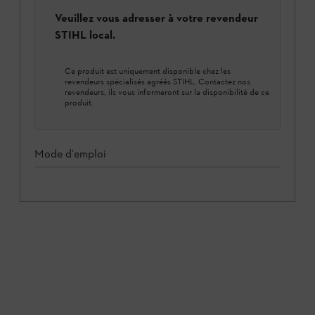
Veuillez vous adresser à votre revendeur
STIHL local.
Ce produit est uniquement disponible chez les
revendeurs spécialisés agréés STIHL. Contactez nos
revendeurs, ils vous informeront sur la disponibilité de ce
produit.
Mode d'emploi