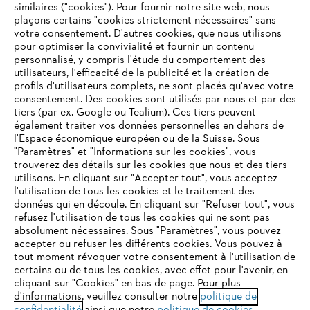
similaires ("cookies"). Pour fournir notre site web, nous
plaçons certains "cookies strictement nécessaires" sans
votre consentement. D'autres cookies, que nous utilisons
Questions fréquentes
pour optimiser la convivialité et fournir un contenu
personnalisé, y compris l'étude du comportement des
utilisateurs, l'efficacité de la publicité et la création de
profils d'utilisateurs complets, ne sont placés qu'avec votre
consentement. Des cookies sont utilisés par nous et par des
Service
tiers (par ex. Google ou Tealium). Ces tiers peuvent
également traiter vos données personnelles en dehors de
l'Espace économique européen ou de la Suisse. Sous
"Paramètres" et "Informations sur les cookies", vous
VOTRE NAVIGATEUR INTERNET
trouverez des détails sur les cookies que nous et des tiers
N'EST PLUS PRIS EN CHARGE
utilisons. En cliquant sur "Accepter tout", vous acceptez
Politique de protection des données
l'utilisation de tous les cookies et le traitement des
données qui en découle. En cliquant sur "Refuser tout", vous
Mentions légales
Cookies
refusez l'utilisation de tous les cookies qui ne sont pas
Vous utilisez un navigateur Internet que nous ne prenons plus
absolument nécessaires. Sous "Paramètres", vous pouvez
en charge, et certaines fonctionnalités de notre site ne
accepter ou refuser les différents cookies. Vous pouvez à
Informations juridiques
peuvent fonctionner correctement. Pour une utilisation
tout moment révoquer votre consentement à l'utilisation de
optimale de notre site, nous vous recommandons de passer à
certains ou de tous les cookies, avec effet pour l'avenir, en
cliquant sur "Cookies" en bas de page. Pour plus
l'un des navigateurs suivants :
STIHL VERTRIEBS AG, 8617 Mönchaltorf
d'informations, veuillez consulter notre
politique de