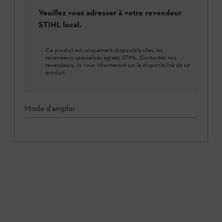
Veuillez vous adresser à votre revendeur
STIHL local.
Ce produit est uniquement disponible chez les
revendeurs spécialisés agréés STIHL. Contactez nos
revendeurs, ils vous informeront sur la disponibilité de ce
produit.
Mode d'emploi