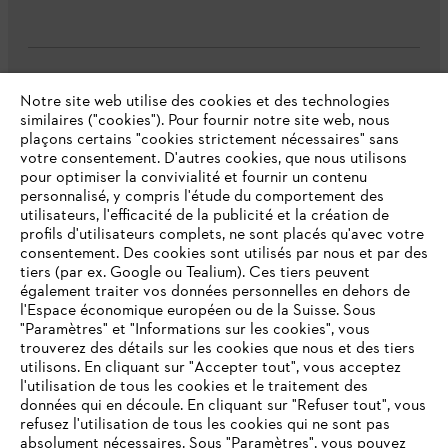
L'Entreprise
Notre site web utilise des cookies et des technologies
similaires ("cookies"). Pour fournir notre site web, nous
plaçons certains "cookies strictement nécessaires" sans
votre consentement. D'autres cookies, que nous utilisons
Questions fréquentes
pour optimiser la convivialité et fournir un contenu
personnalisé, y compris l'étude du comportement des
utilisateurs, l'efficacité de la publicité et la création de
profils d'utilisateurs complets, ne sont placés qu'avec votre
consentement. Des cookies sont utilisés par nous et par des
Service
tiers (par ex. Google ou Tealium). Ces tiers peuvent
également traiter vos données personnelles en dehors de
l'Espace économique européen ou de la Suisse. Sous
"Paramètres" et "Informations sur les cookies", vous
VOTRE NAVIGATEUR INTERNET
trouverez des détails sur les cookies que nous et des tiers
N'EST PLUS PRIS EN CHARGE
utilisons. En cliquant sur "Accepter tout", vous acceptez
Politique de protection des données
l'utilisation de tous les cookies et le traitement des
données qui en découle. En cliquant sur "Refuser tout", vous
Mentions légales
Cookies
refusez l'utilisation de tous les cookies qui ne sont pas
Vous utilisez un navigateur Internet que nous ne prenons plus
absolument nécessaires. Sous "Paramètres", vous pouvez