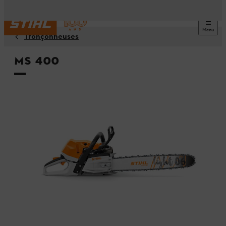
Menu
Tronçonneuses
MS 400