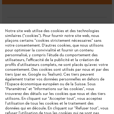
L'Entreprise
Notre site web utilise des cookies et des technologies
similaires ("cookies"). Pour fournir notre site web, nous
plaçons certains "cookies strictement nécessaires" sans
votre consentement. D'autres cookies, que nous utilisons
Questions fréquentes
pour optimiser la convivialité et fournir un contenu
personnalisé, y compris l'étude du comportement des
utilisateurs, l'efficacité de la publicité et la création de
profils d'utilisateurs complets, ne sont placés qu'avec votre
consentement. Des cookies sont utilisés par nous et par des
Service
tiers (par ex. Google ou Tealium). Ces tiers peuvent
également traiter vos données personnelles en dehors de
l'Espace économique européen ou de la Suisse. Sous
"Paramètres" et "Informations sur les cookies", vous
VOTRE NAVIGATEUR INTERNET
trouverez des détails sur les cookies que nous et des tiers
N'EST PLUS PRIS EN CHARGE
utilisons. En cliquant sur "Accepter tout", vous acceptez
Politique de protection des données
l'utilisation de tous les cookies et le traitement des
données qui en découle. En cliquant sur "Refuser tout", vous
Mentions légales
Cookies
refusez l'utilisation de tous les cookies qui ne sont pas