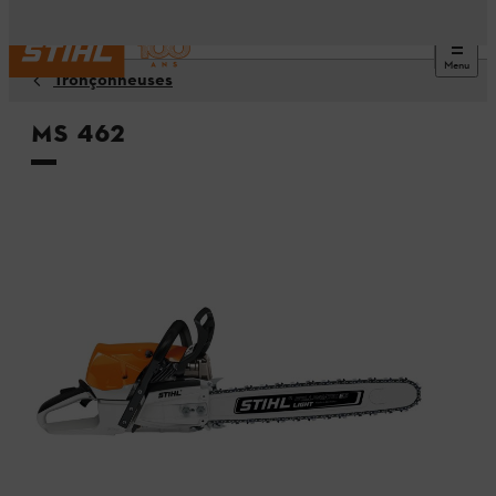
Menu
Tronçonneuses
MS 462