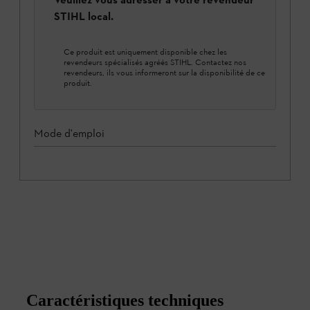
STIHL local.
Ce produit est uniquement disponible chez les
revendeurs spécialisés agréés STIHL. Contactez nos
revendeurs, ils vous informeront sur la disponibilité de ce
produit.
Mode d'emploi
Caractéristiques techniques