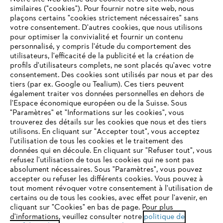
similaires ("cookies"). Pour fournir notre site web, nous
plaçons certains "cookies strictement nécessaires" sans
votre consentement. D'autres cookies, que nous utilisons
Questions fréquentes
pour optimiser la convivialité et fournir un contenu
personnalisé, y compris l'étude du comportement des
utilisateurs, l'efficacité de la publicité et la création de
profils d'utilisateurs complets, ne sont placés qu'avec votre
consentement. Des cookies sont utilisés par nous et par des
Service
tiers (par ex. Google ou Tealium). Ces tiers peuvent
également traiter vos données personnelles en dehors de
l'Espace économique européen ou de la Suisse. Sous
"Paramètres" et "Informations sur les cookies", vous
VOTRE NAVIGATEUR INTERNET
trouverez des détails sur les cookies que nous et des tiers
N'EST PLUS PRIS EN CHARGE
utilisons. En cliquant sur "Accepter tout", vous acceptez
Politique de protection des données
l'utilisation de tous les cookies et le traitement des
données qui en découle. En cliquant sur "Refuser tout", vous
Mentions légales
Cookies
refusez l'utilisation de tous les cookies qui ne sont pas
Vous utilisez un navigateur Internet que nous ne prenons plus
absolument nécessaires. Sous "Paramètres", vous pouvez
en charge, et certaines fonctionnalités de notre site ne
accepter ou refuser les différents cookies. Vous pouvez à
Informations juridiques
peuvent fonctionner correctement. Pour une utilisation
tout moment révoquer votre consentement à l'utilisation de
optimale de notre site, nous vous recommandons de passer à
certains ou de tous les cookies, avec effet pour l'avenir, en
cliquant sur "Cookies" en bas de page. Pour plus
l'un des navigateurs suivants :
STIHL VERTRIEBS AG, 8617 Mönchaltorf
d'informations, veuillez consulter notre
politique de