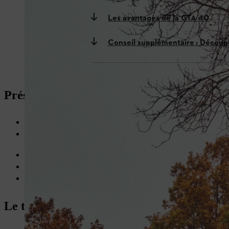
Les avantages de la GTA 40
Conseil supplémentaire : Découp
Présentation générale : Applications d’ent
Les tâches d’une élagueuse incluent l’entretien et la préservatio
Pour l’abattage professionnel d’un arbre en mauvaise santé, il es
tronçonneuse à batterie STIHL MSA 220 T
La MSA 220 T à batterie délivre une puissance de 2 100 watts s
La
scie de jardin à batterie STIHL GTA 40
convient notamment 
Le GTA 40 dispose d'une puissance de 520 watts et, tout comme
Le travail d’élagueuse