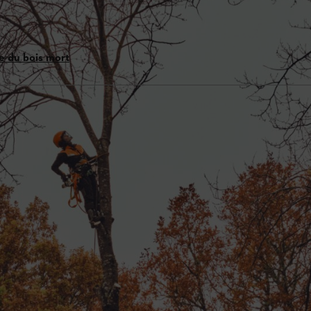
e du bois mort
retien des arbres
n des forêts
t par exemple possible d’utiliser la
ur simple pression d‘un bouton, sans avoir à tirer sur un câble de lanc
pour l’entretien des arbres en raison de branches tombantes
 le MSA 220 T, peut également être utilisé sous la pluie