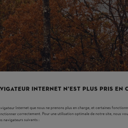
 ou endommagés, tout cela relève
acles et à toujours relever de
hauteur chaque mouvement compte,
n arbre pourrissant et l’entretien
VIGATEUR INTERNET N'EST PLUS PRIS EN
navigateur Internet que nous ne prenons plus en charge, et certaines fonctionn
onctionner correctement. Pour une utilisation optimale de notre site, nous 
es navigateurs suivants :