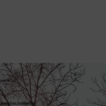
 santé
de branches tombantes