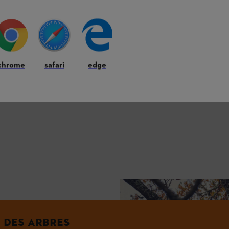
chrome
safari
edge
Pour des raisons de sécurité, Vikt
N DES ARBRES