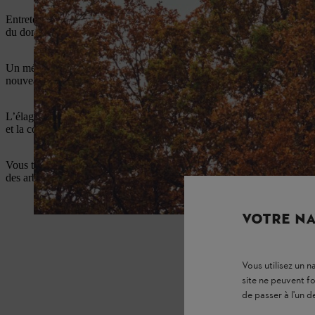
Entretenir les arbres, les assainir et intervenir sur des arbres malades
du domaine exigeant de l’entretien professionnel des arbres.
Un métier qui demande de la passion et la capacité à surmonter les obst
nouveaux défis.
L’élagueuse Viktoria Carstens sait d’expérience qu’à 25 mètres de 
et la concentration doit être totale.
Vous trouverez ci-dessous deux exemples d’application : l’abattage d’u
des arbres en raison de branches tombantes.
VOTRE NA
Vous utilisez un 
site ne peuvent f
de passer à l'un d