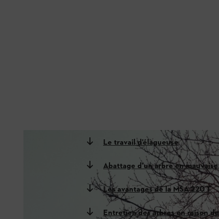
Le travail d’élagueuse
Abattage d’un arbre en mauvaise
Les avantages de la MSA 220 T
Entretien des arbres en raison 