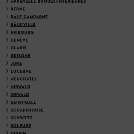
APPENZELL RHODES-INTÉRIEURES
BERNE
BÂLE-CAMPAGNE
BÂLE-VILLE
FRIBOURG
GENÈVE
GLARIS
GRISONS
JURA
LUCERNE
NEUCHÂTEL
NIDWALD
OBWALD
SAINT-GALL
SCHAFFHOUSE
SCHWYTZ
SOLEURE
TESSIN