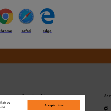
S'inscrire
chrome
safari
edge
#STIHL
Questions fréquentes
Ser
ilaires
Accepter tous
ains
L'Assortiment