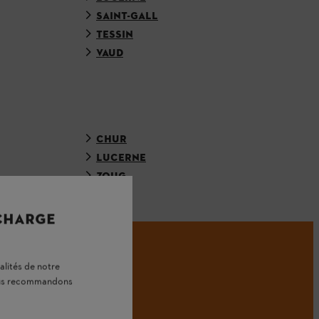
SAINT-GALL
TESSIN
VAUD
CHUR
LUCERNE
ZOUG
 CHARGE
alités de notre
HL!
vous recommandons