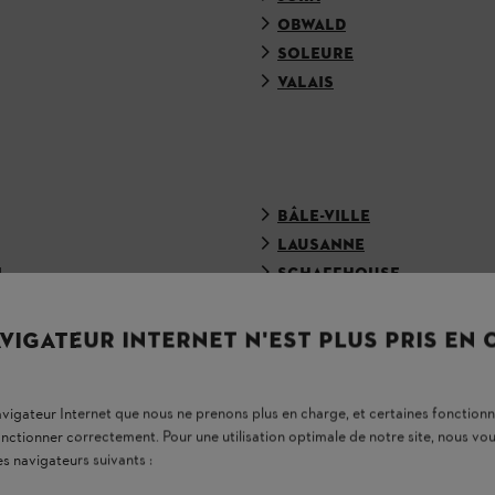
OBWALD
SOLEURE
VALAIS
BÂLE-VILLE
LAUSANNE
L
SCHAFFHOUSE
VIGATEUR INTERNET N'EST PLUS PRIS EN
navigateur Internet que nous ne prenons plus en charge, et certaines fonctionn
 RATEZ PLUS RIEN GRÂCE À LA NEWSLETTER STI
onctionner correctement. Pour une utilisation optimale de notre site, nous 
es navigateurs suivants :
E-mail