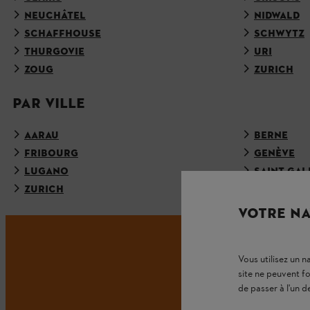
NEUCHÂTEL
NIDWALD
SCHAFFHOUSE
SCHWYTZ
THURGOVIE
URI
ZOUG
ZURICH
PAR VILLE
AARAU
BERNE
FRIBOURG
GENÈVE
LUGANO
SAINT-GAL
ZURICH
VOTRE NA
Vous utilisez un 
NE
site ne peuvent f
de passer à l'un d