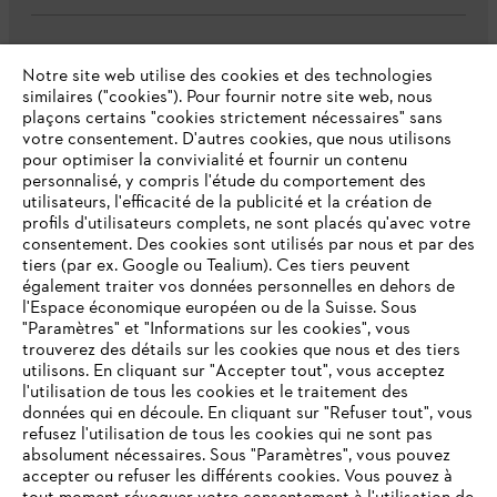
Service
Notre site web utilise des cookies et des technologies
similaires ("cookies"). Pour fournir notre site web, nous
plaçons certains "cookies strictement nécessaires" sans
votre consentement. D'autres cookies, que nous utilisons
pour optimiser la convivialité et fournir un contenu
personnalisé, y compris l'étude du comportement des
Politique de protection des données
utilisateurs, l'efficacité de la publicité et la création de
profils d'utilisateurs complets, ne sont placés qu'avec votre
Mentions légales
Cookies
consentement. Des cookies sont utilisés par nous et par des
tiers (par ex. Google ou Tealium). Ces tiers peuvent
également traiter vos données personnelles en dehors de
Informations juridiques
l'Espace économique européen ou de la Suisse. Sous
"Paramètres" et "Informations sur les cookies", vous
VOTRE NAVIGATEUR INTERNET
trouverez des détails sur les cookies que nous et des tiers
STIHL VERTRIEBS AG, 8617 Mönchaltorf
N'EST PLUS PRIS EN CHARGE
utilisons. En cliquant sur "Accepter tout", vous acceptez
l'utilisation de tous les cookies et le traitement des
données qui en découle. En cliquant sur "Refuser tout", vous
refusez l'utilisation de tous les cookies qui ne sont pas
Vous utilisez un navigateur Internet que nous ne prenons plus
absolument nécessaires. Sous "Paramètres", vous pouvez
en charge, et certaines fonctionnalités de notre site ne
accepter ou refuser les différents cookies. Vous pouvez à
peuvent fonctionner correctement. Pour une utilisation