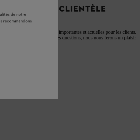
ATIONS À LA CLIENTÈLE
alités de notre
vous recommandons
 pour vous des informations importantes et actuelles pour les clients.
nous contacter si vous avez des questions, nous nous ferons un plaisir
ner.
tions clients