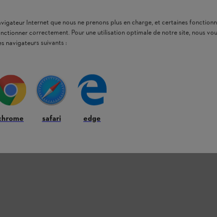
INFORM
navigateur Internet que nous ne prenons plus en charge, et certaines fonctionn
onctionner correctement. Pour une utilisation optimale de notre site, nous 
es navigateurs suivants :
Nous avons réuni
N’hésitez pas à 
de vous renseig
Lire les informa
chrome
safari
edge