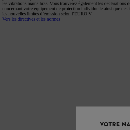
les vibrations mains-bras. Vous trouverez également les déclarations 
concernant votre équipement de protection individuelle ainsi que des 
les nouvelles limites d’émission selon l’EURO V.
Vers les directives et les normes
VOTRE NA