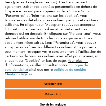
tiers (par ex. Google ou Tealium). Ces tiers peuvent
également traiter vos données personnelles en dehors de
l'Espace économique européen ou de la Suisse. Sous
"Paramètres" et "Informations sur les cookies", vous
VOTRE NAVIGATEUR INTERNET
trouverez des détails sur les cookies que nous et des tiers
N'EST PLUS PRIS EN CHARGE
utilisons. En cliquant sur "Accepter tout", vous acceptez
Politique de protection des données
l'utilisation de tous les cookies et le traitement des
données qui en découle. En cliquant sur "Refuser tout", vous
Mentions légales
Cookies
refusez l'utilisation de tous les cookies qui ne sont pas
Vous utilisez un navigateur Internet que nous ne prenons plus
absolument nécessaires. Sous "Paramètres", vous pouvez
en charge, et certaines fonctionnalités de notre site ne
accepter ou refuser les différents cookies. Vous pouvez à
Informations juridiques
peuvent fonctionner correctement. Pour une utilisation
tout moment révoquer votre consentement à l'utilisation de
optimale de notre site, nous vous recommandons de passer à
certains ou de tous les cookies, avec effet pour l'avenir, en
cliquant sur "Cookies" en bas de page. Pour plus
l'un des navigateurs suivants :
STIHL VERTRIEBS AG, 8617 Mönchaltorf
d'informations, veuillez consulter notre
politique de
confidentialité
ainsi que notre
politique de cookies
.
Mentions légales
firefox
chrome
Accepter tous
safari
edge
Refuser tout
Ouvrir les réglages