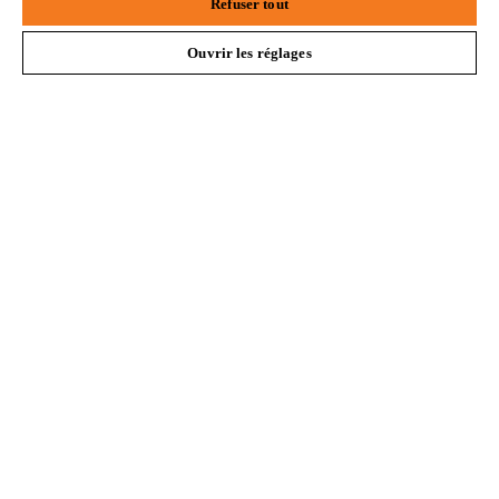
Refuser tout
Questions fréquentes
Ouvrir les réglages
Service
Politique de protection des données
Mentions légales
Cookies
Informations juridiques
STIHL VERTRIEBS AG, 8617 Mönchaltorf