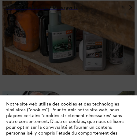
Huiles / Carburants / Détergents
Équipements de protection individuelle
Notre site web utilise des cookies et des technologies
similaires ("cookies"). Pour fournir notre site web, nous
plaçons certains "cookies strictement nécessaires" sans
votre consentement. D'autres cookies, que nous utilisons
pour optimiser la convivialité et fournir un contenu
NE RATEZ PLUS RIEN GRÂCE À LA
personnalisé, y compris l'étude du comportement des
NEWSLETTER STIHL!