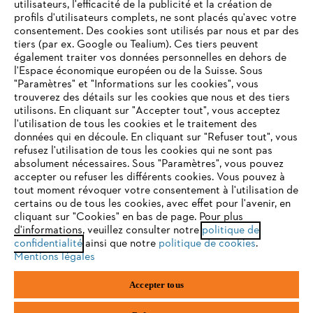
utilisateurs, l'efficacité de la publicité et la création de
profils d'utilisateurs complets, ne sont placés qu'avec votre
consentement. Des cookies sont utilisés par nous et par des
E-mail
tiers (par ex. Google ou Tealium). Ces tiers peuvent
également traiter vos données personnelles en dehors de
l'Espace économique européen ou de la Suisse. Sous
"Paramètres" et "Informations sur les cookies", vous
VOTRE NAVIGATEUR INTERNET
trouverez des détails sur les cookies que nous et des tiers
S'inscrire
N'EST PLUS PRIS EN CHARGE
utilisons. En cliquant sur "Accepter tout", vous acceptez
l'utilisation de tous les cookies et le traitement des
données qui en découle. En cliquant sur "Refuser tout", vous
refusez l'utilisation de tous les cookies qui ne sont pas
Vous utilisez un navigateur Internet que nous ne prenons plus
absolument nécessaires. Sous "Paramètres", vous pouvez
#STIHL
en charge, et certaines fonctionnalités de notre site ne
accepter ou refuser les différents cookies. Vous pouvez à
peuvent fonctionner correctement. Pour une utilisation
tout moment révoquer votre consentement à l'utilisation de
optimale de notre site, nous vous recommandons de passer à
certains ou de tous les cookies, avec effet pour l'avenir, en
cliquant sur "Cookies" en bas de page. Pour plus
l'un des navigateurs suivants :
d'informations, veuillez consulter notre
politique de
confidentialité
ainsi que notre
politique de cookies
.
Mentions légales
firefox
chrome
L'Entreprise
Accepter tous
safari
edge