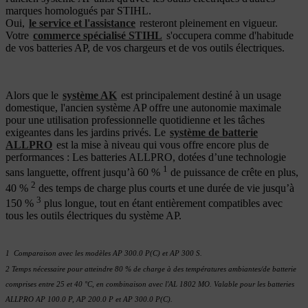
marques homologués par STIHL.
Oui,
le service et l'assistance
resteront pleinement en vigueur.
Votre
commerce spécialisé STIHL
s'occupera comme d'habitude
de vos batteries AP, de vos chargeurs et de vos outils électriques.
Alors que le
système AK
est principalement destiné à un usage
domestique, l'ancien système AP offre une autonomie maximale
pour une utilisation professionnelle quotidienne et les tâches
exigeantes dans les jardins privés. Le
système de batterie
ALLPRO
est la mise à niveau qui vous offre encore plus de
performances : Les batteries ALLPRO, dotées d’une technologie
1
sans languette, offrent jusqu’à 60 %
de puissance de crête en plus,
2
40 %
des temps de charge plus courts et une durée de vie jusqu’à
3
150 %
plus longue, tout en étant entièrement compatibles avec
tous les outils électriques du système AP.
1 Comparaison avec les modèles AP 300.0 P(C) et AP 300 S.
2 Temps nécessaire pour atteindre 80 % de charge à des températures ambiantes/de batterie
comprises entre 25 et 40 °C, en combinaison avec l'AL 1802 MO. Valable pour les batteries
ALLPRO AP 100.0 P, AP 200.0 P et AP 300.0 P(C).