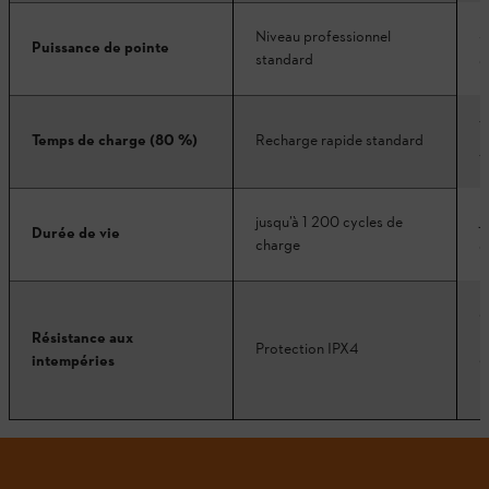
J
Niveau professionnel
Puissance de pointe
standard
e
T
Temps de charge (80 %)
Recharge rapide standard
4
j
jusqu’à 1 200 cycles de
Durée de vie
charge
c
S
I
Résistance aux
Protection IPX4
S
intempéries
p