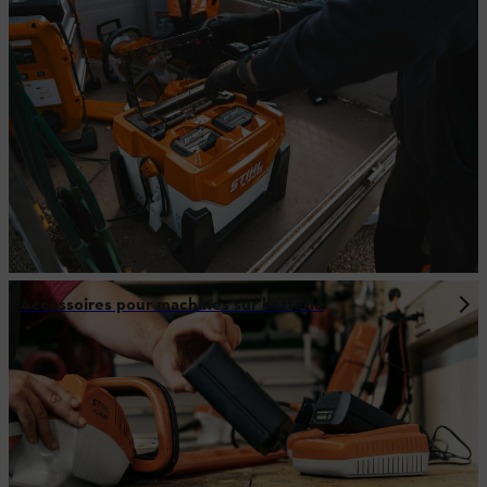
Accessoires pour machines sur batterie
1
Comparaison avec les modèles AP 300.0 P(C) et AP 300 S.
2 Temps nécessaire pour atteindre 80 % de charge à des températures ambiantes/de batterie
comprises entre 25 et 40 °C, en combinaison avec l'AL 1802 MO. Valable pour les batteries
ALLPRO AP 100.0 P, AP 200.0 P et AP 300.0 P(C).
3 Jusqu’à 3 000 cycles sans perte de performance notable ; peut encore être utilisée par la
suite. Valable uniquement pour les batteries ALLPRO AP 100.0 P, AP 200.0 P et AP 300.0