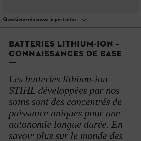
Questions-réponses importantes
Menu
Technologie des batteries STIHL
Structure et fonctionnement des batteries Li-Ion
BATTERIES LITHIUM-ION –
CONNAISSANCES DE BASE
Durée de vie et de conservation
Les batteries lithium-ion
Capacité des batteries Li-Ion
STIHL développées par nos
soins sont des concentrés de
Batteries Li-Ion : élimination et recyclage
puissance uniques pour une
Questions-réponses importantes
autonomie longue durée. En
savoir plus sur le monde des