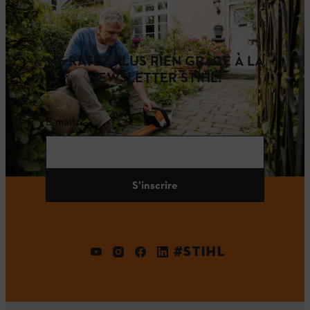
NE RATEZ PLUS RIEN GRÂCE À LA
NEWSLETTER STIHL!
E-mail
S'inscrire
#STIHL