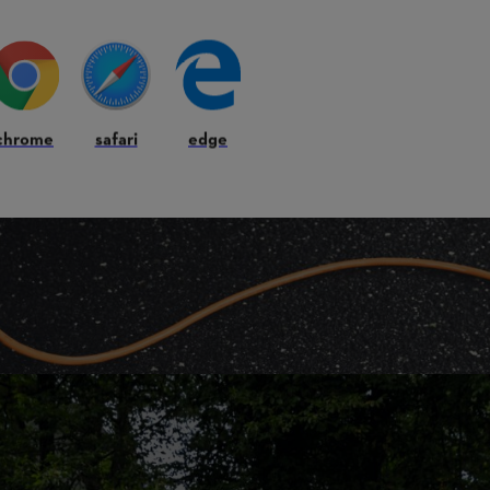
chrome
safari
edge
ON PRÉCISE.