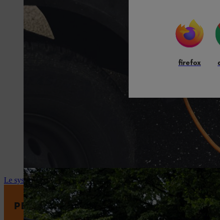
firefox
Le système AP de STIHL
PERFORMANCES ÉLEVÉES. MANIPULATI