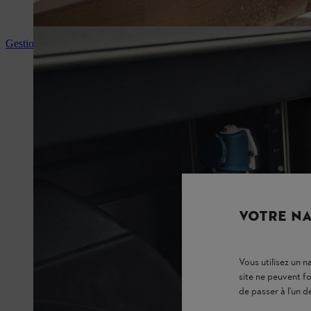
Gestion du niveau de charge et de l’énergie STIHL
VOTRE NA
Vous utilisez un 
site ne peuvent f
de passer à l'un d