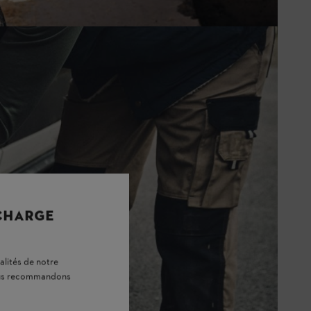
 CHARGE
alités de notre
vous recommandons