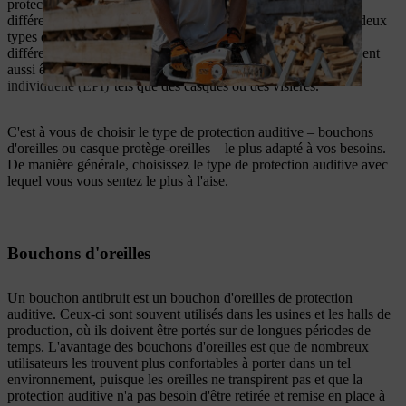
protection offrent une protection identique, car il n'y a pas de
différence fondamentale en matière de protection sonore. Les deux
types de protection auditive sont désormais disponibles dans
différents modèles adaptés aux différentes utilisations. Ils peuvent
aussi être combinés à d'autres
équipements de protection
individuelle (EPI)
tels que des casques ou des visières.
C'est à vous de choisir le type de protection auditive – bouchons
d'oreilles ou casque protège-oreilles – le plus adapté à vos besoins.
De manière générale, choisissez le type de protection auditive avec
lequel vous vous sentez le plus à l'aise.
Bouchons d'oreilles
Un bouchon antibruit est un bouchon d'oreilles de protection
auditive. Ceux-ci sont souvent utilisés dans les usines et les halls de
production, où ils doivent être portés sur de longues périodes de
temps. L'avantage des bouchons d'oreilles est que de nombreux
utilisateurs les trouvent plus confortables à porter dans un tel
environnement, puisque les oreilles ne transpirent pas et que la
protection auditive n'a pas besoin d'être retirée et remise en place à