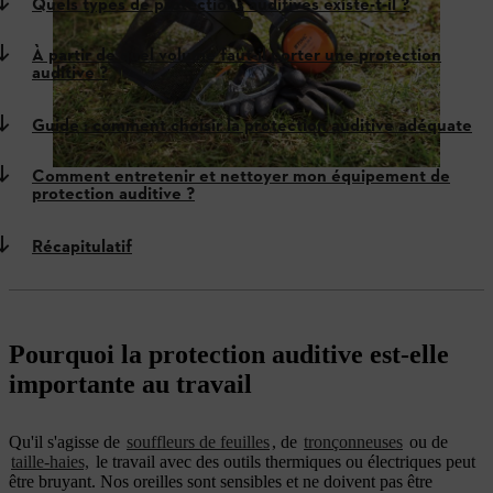
Quels types de protections auditives existe-t-il ?
À partir de quel volume faut-il porter une protection
auditive ?
Guide : comment choisir la protection auditive adéquate
Comment entretenir et nettoyer mon équipement de
protection auditive ?
Récapitulatif
Pourquoi la protection auditive est-elle
importante au travail
Qu'il s'agisse de
souffleurs de feuilles
, de
tronçonneuses
ou de
taille-haies,
le travail avec des outils thermiques ou électriques peut
être bruyant. Nos oreilles sont sensibles et ne doivent pas être