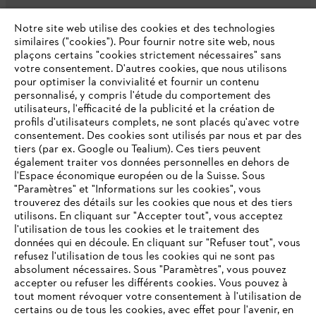
L'Entreprise
Notre site web utilise des cookies et des technologies
similaires ("cookies"). Pour fournir notre site web, nous
plaçons certains "cookies strictement nécessaires" sans
votre consentement. D'autres cookies, que nous utilisons
Questions fréquentes
pour optimiser la convivialité et fournir un contenu
personnalisé, y compris l'étude du comportement des
utilisateurs, l'efficacité de la publicité et la création de
profils d'utilisateurs complets, ne sont placés qu'avec votre
consentement. Des cookies sont utilisés par nous et par des
Service
tiers (par ex. Google ou Tealium). Ces tiers peuvent
également traiter vos données personnelles en dehors de
l'Espace économique européen ou de la Suisse. Sous
"Paramètres" et "Informations sur les cookies", vous
VOTRE NAVIGATEUR INTERNET
trouverez des détails sur les cookies que nous et des tiers
N'EST PLUS PRIS EN CHARGE
utilisons. En cliquant sur "Accepter tout", vous acceptez
Politique de protection des données
l'utilisation de tous les cookies et le traitement des
données qui en découle. En cliquant sur "Refuser tout", vous
Mentions légales
Cookies
refusez l'utilisation de tous les cookies qui ne sont pas
Vous utilisez un navigateur Internet que nous ne prenons plus
absolument nécessaires. Sous "Paramètres", vous pouvez
en charge, et certaines fonctionnalités de notre site ne
accepter ou refuser les différents cookies. Vous pouvez à
Informations juridiques
peuvent fonctionner correctement. Pour une utilisation
tout moment révoquer votre consentement à l'utilisation de
optimale de notre site, nous vous recommandons de passer à
certains ou de tous les cookies, avec effet pour l'avenir, en