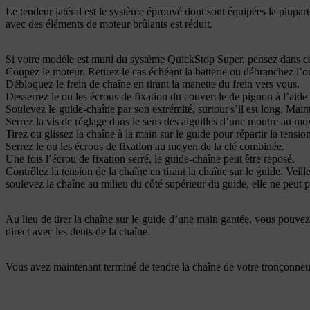
Le tendeur latéral est le système éprouvé dont sont équipées la plupar
avec des éléments de moteur brûlants est réduit.
Si votre modèle est muni du système QuickStop Super, pensez dans ce ca
Coupez le moteur. Retirez le cas échéant la batterie ou débranchez l’ou
Débloquez le frein de chaîne en tirant la manette du frein vers vous.
Desserrez le ou les écrous de fixation du couvercle de pignon à l’aide
Soulevez le guide-chaîne par son extrémité, surtout s’il est long. Maint
Serrez la vis de réglage dans le sens des aiguilles d’une montre au moy
Tirez ou glissez la chaîne à la main sur le guide pour répartir la tensio
Serrez le ou les écrous de fixation au moyen de la clé combinée.
Une fois l’écrou de fixation serré, le guide-chaîne peut être reposé.
Contrôlez la tension de la chaîne en tirant la chaîne sur le guide. Vei
soulevez la chaîne au milieu du côté supérieur du guide, elle ne peut p
Au lieu de tirer la chaîne sur le guide d’une main gantée, vous pouvez au
direct avec les dents de la chaîne.
Vous avez maintenant terminé de tendre la chaîne de votre tronçonneu