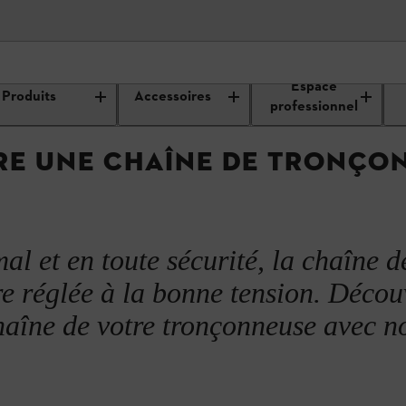
e de travail et entretien du matériel de
Conseils sur l'utilisation d'une
Espace
jardin
tronçonneuse
Produits
Accessoires
nçonneuse STIHL ?
professionnel
E UNE CHAÎNE DE TRONÇON
al et en toute sécurité, la chaîne d
re réglée à la bonne tension. Décou
aîne de votre tronçonneuse avec n