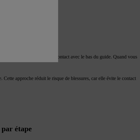
ent. De plus, elle doit être en contact avec le bas du guide. Quand vous
. Cette approche réduit le risque de blessures, car elle évite le contact
 par étape