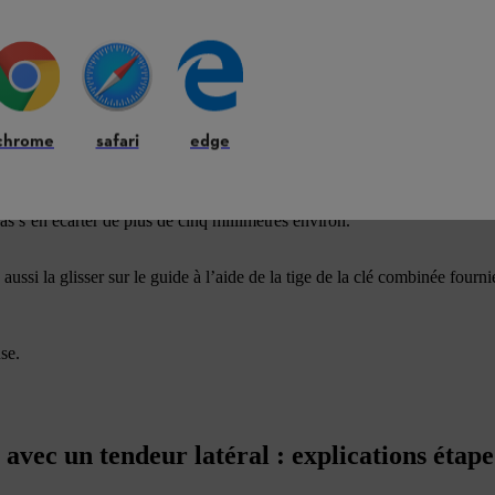
ronçonneuse STIHL:
til.
e retirer (il suffit en général d’un tour).
enez-le en l’air.
chrome
safari
edge
 le sens des aiguilles d’une montre.
e guide-chaîne.
llez pour cela à porter des gants de sécurité. La chaîne doit bouger aisém
as s’en écarter de plus de cinq millimètres environ.
ssi la glisser sur le guide à l’aide de la tige de la clé combinée fournie
se.
vec un tendeur latéral : explications étape