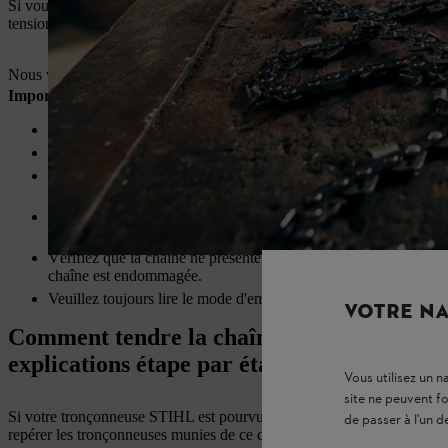
Si vous avez tendu la chaîne de la tronçonneuse à température de fonct
tension trop élevée peut induire encore plus de charge sur certaines par
Nous vous recommandons de contrôler la tension de la chaîne avant tou
Important : pensez à votre sécurité lorsque vous contrôlez, réglez
Ne contrôlez et ne réglez jamais la tension d’une chaîne de tr
Portez des gants de protection appropriés.
Vous risquez de vous brûler au contact d’éléments chauds du mote
température de fonctionnement.
En cas de tronçonneuse à batterie ou électrique, l’appareil doit e
tronçonneuse.
Vérifiez que la chaîne ne présente pas de signes d’usure ou de 
chaîne est endommagée.
Veuillez toujours lire le mode d'emploi de votre appareil. En ou
VOTRE NA
Comment tendre la chaîne d’une tronçonneu
explications étape par étape.
Vous utilisez un 
site ne peuvent f
Si votre tronçonneuse STIHL est pourvue d’un tendeur de chaîne rapid
de passer à l'un d
repérer les tronçonneuses munies de ce dispositif grâce à la lettre 