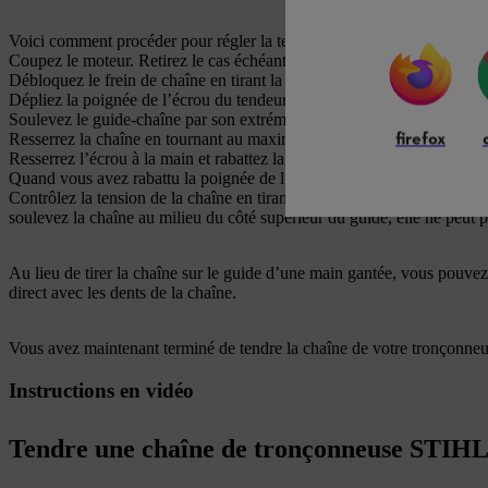
Voici comment procéder pour régler la tension de la chaîne d’une t
Coupez le moteur. Retirez le cas échéant la batterie ou débranchez l’ou
Débloquez le frein de chaîne en tirant la manette du frein vers vous.
Dépliez la poignée de l’écrou du tendeur rapide, puis desserrez-le sans l
Soulevez le guide-chaîne par son extrémité, surtout s’il est long. Maint
firefox
Resserrez la chaîne en tournant au maximum la molette de réglage dans
Resserrez l’écrou à la main et rabattez la poignée.
Quand vous avez rabattu la poignée de l’écrou, vous pouvez reposer l
Contrôlez la tension de la chaîne en tirant la chaîne sur le guide. Vei
soulevez la chaîne au milieu du côté supérieur du guide, elle ne peut p
Au lieu de tirer la chaîne sur le guide d’une main gantée, vous pouvez au
direct avec les dents de la chaîne.
Vous avez maintenant terminé de tendre la chaîne de votre tronçonneu
Instructions en vidéo
Tendre une chaîne de tronçonneuse STIHL a