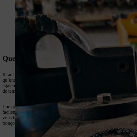
Quels sont les signes MONTRAnt qu'il fau
Il faut tendre la chaîne de votre tronçonneuse régulièrement, car c’est 
qu’une dent s’enfonce dans le bois, la chaîne subit un pic de charge en
également entraîner l’usure mécanique du pignon, de la chaîne et de se
de temps à autre.
Lorsque la chaîne n’est plus en contact avec le bas du guide-chaîne, c
facilement être tirée à la main sur le guide-chaîne lorsque le frein 
vous faut aussi actionner la manette de frein sur le bas de la poignée p
tronçonneuse chauffe et se détend. La tension d’une chaîne de tronçonne