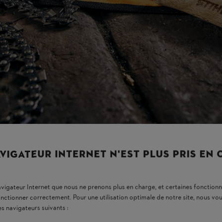
ionnement, n’oubliez pas de relâcher un peu la chaîne (réduire la tensio
ties de la chaîne et entraîner des dégâts.
te utilisation.
 et tendez de la chaîne de tronçonneuse.
onçonneuse pendant que le moteur tourne.
ur ou du silencieux si vous contrôlez ou réglez la tension de la chaîne
n tout cas être mis hors tension (batterie retirée, prise débranchée) avan
dommages mécaniques (déchirures, fissures, déformations) et n’utilisez
tre, votre
revendeur spécialisé STIHL
est à votre disposition pour vous 
VIGATEUR INTERNET N'EST PLUS PRIS EN
se STIHL avec le tendeur de chaîne rapide 
navigateur Internet que nous ne prenons plus en charge, et certaines fonctionn
onctionner correctement. Pour une utilisation optimale de notre site, nous 
e, vous pourrez tendre la chaîne de votre tronçonneuse vite, bien et 
es navigateurs suivants :
B dans le nom du modèle, par exemple MS 181 C-BE.