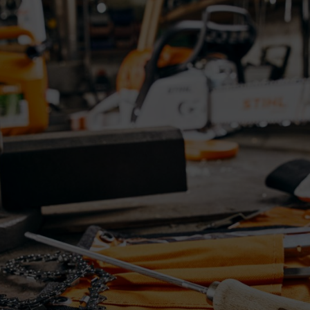
t tendre la chaîne d’une tronçonneuse STIH
cette partie de la tronçonneuse qui encaisse la plus grosse charge lors de
 termes d’impact et de friction. L’accumulation de l’abrasion, de la pous
s autres parties. Par conséquent, il n’est pas surprenant de devoir tend
’est le signe qu’il est temps d’ajuster sa tension. Une chaîne correctem
de chaîne est débloqué. Si vous avez une tronçonneuse STIHL munie du fre
our relâcher le frein de la chaîne. Veuillez noter que lors d’une utilisati
use doit alors être ajustée si elle s’est détendue à cause de la chaleur.