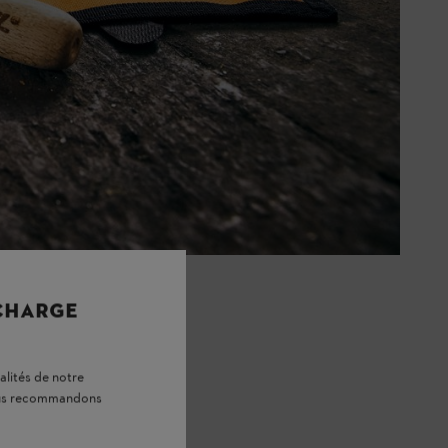
n) dès qu’elle est refroidie. Une
 alors qu’elle est encore à
t de tendre la chaîne de votre
 pas une tronçonneuse dont la
conseiller.
 CHARGE
: toutes nos
alités de notre
vous recommandons
confortablement. Vous pouvez