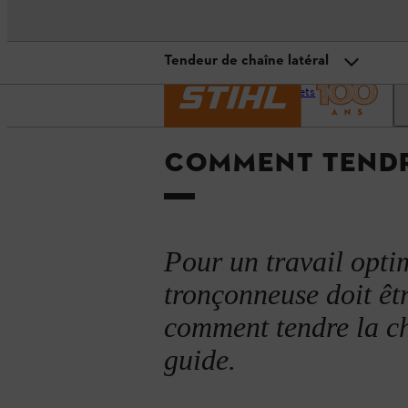
Tendeur de chaîne latéral
Page
Conseils et
Techniqu
d’accueil
projets
Quand tendre une chaîne de tro
Tendeur de chaîne rapide
COMMENT TENDR
Instructions en vidéo
Tendeur de chaîne latéral
Pour un travail optim
Tendeur de chaîne frontal
tronçonneuse doit êt
comment tendre la ch
guide.