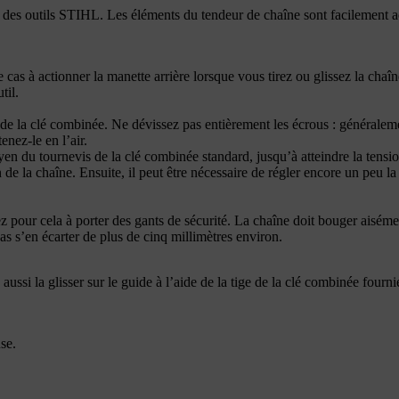
t des outils STIHL. Les éléments du tendeur de chaîne sont facilement ac
s à actionner la manette arrière lorsque vous tirez ou glissez la chaîne
til.
 de la clé combinée. Ne dévissez pas entièrement les écrous : généraleme
enez-le en l’air.
en du tournevis de la clé combinée standard, jusqu’à atteindre la tensio
n de la chaîne. Ensuite, il peut être nécessaire de régler encore un peu la
llez pour cela à porter des gants de sécurité. La chaîne doit bouger aisém
as s’en écarter de plus de cinq millimètres environ.
ssi la glisser sur le guide à l’aide de la tige de la clé combinée fournie
se.