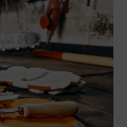
L ?
 son utilisation. Chaque fois
sière et de la sciure peuvent
re la chaîne de votre tronçonneuse
ent tendue peut néanmoins
in de chaîne Quickstop Super, il
on normale, la chaîne de