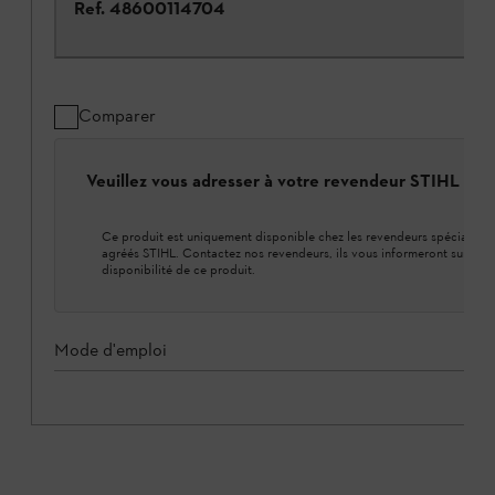
Ref.
48600114704
Comparer
Veuillez vous adresser à votre revendeur STIHL loca
Ce produit est uniquement disponible chez les revendeurs spécialisés
agréés STIHL. Contactez nos revendeurs, ils vous informeront sur la
disponibilité de ce produit.
Mode d'emploi