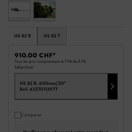
HS 82 R
HS 82 T
910.00 CHF
*
Tous les prix comprennent la TVA de 8.1%.
Sélection
HS 82 R, 600mm/30"
Ref.
42370112977
Comparer
Veuillez vous adresser à votre revendeur