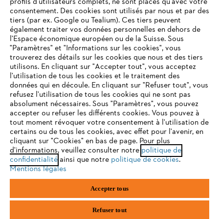
profils d'utilisateurs complets, ne sont placés qu'avec votre
consentement. Des cookies sont utilisés par nous et par des
Service
tiers (par ex. Google ou Tealium). Ces tiers peuvent
également traiter vos données personnelles en dehors de
l'Espace économique européen ou de la Suisse. Sous
"Paramètres" et "Informations sur les cookies", vous
VOTRE NAVIGATEUR INTERNET
trouverez des détails sur les cookies que nous et des tiers
N'EST PLUS PRIS EN CHARGE
utilisons. En cliquant sur "Accepter tout", vous acceptez
Politique de protection des données
l'utilisation de tous les cookies et le traitement des
données qui en découle. En cliquant sur "Refuser tout", vous
Mentions légales
Cookies
refusez l'utilisation de tous les cookies qui ne sont pas
Vous utilisez un navigateur Internet que nous ne prenons plus
absolument nécessaires. Sous "Paramètres", vous pouvez
en charge, et certaines fonctionnalités de notre site ne
accepter ou refuser les différents cookies. Vous pouvez à
Informations juridiques
peuvent fonctionner correctement. Pour une utilisation
tout moment révoquer votre consentement à l'utilisation de
optimale de notre site, nous vous recommandons de passer à
certains ou de tous les cookies, avec effet pour l'avenir, en
cliquant sur "Cookies" en bas de page. Pour plus
l'un des navigateurs suivants :
STIHL VERTRIEBS AG, 8617 Mönchaltorf
d'informations, veuillez consulter notre
politique de
confidentialité
ainsi que notre
politique de cookies
.
Mentions légales
firefox
chrome
Accepter tous
safari
edge
Refuser tout