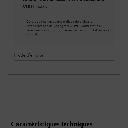
STIHL local.
Ce produit est uniquement disponible chez les
revendeurs spécialisés agréés STIHL. Contactez nos
revendeurs, ils vous informeront sur la disponibilité de ce
produit.
Mode d'emploi
Caractéristiques techniques