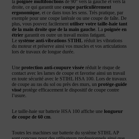
la
poignée multifonctions
de 90° vers la gauche et vers la
droite, ce qui garantit une
coupe particulièrement
ergonomique
, et ce dans tous les sens. Très pratique, par
exemple pour une coupe latérale ou une coupe de faîte. De
plus, vous pouvez facilement
utiliser votre taille-haie tant
de la main droite que de la main gauche
. La
poignée en
étrier
garantit en outre un travail moins fatigant.
Le
système anti-vibrations STIHL
réduit les vibrations
du moteur et préserve ainsi vos muscles et vos articulations
lors de travaux de longue durée.
Une
protection anti-coupure vissée
réduit le risque de
contact avec les lames de coupe et favorise ainsi un travail
en toute sécurité avec le STIHL HSA 100. Lors de travaux
de coupe au ras du sol ou près des murs, un
protège-guide
vissé
protège efficacement le dispositif de coupe contre
l’usure.
Le taille-haie sur batterie HSA 100 affiche une
longueur
de coupe de 60 cm
.
Toutes les machines sur batterie du système STIHL AP
sont conçues pour des utilisateurs professionnels ainsi que