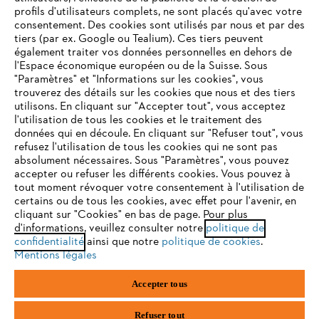
profils d'utilisateurs complets, ne sont placés qu'avec votre
consentement. Des cookies sont utilisés par nous et par des
tiers (par ex. Google ou Tealium). Ces tiers peuvent
également traiter vos données personnelles en dehors de
l'Espace économique européen ou de la Suisse. Sous
"Paramètres" et "Informations sur les cookies", vous
VOTRE NAVIGATEUR INTERNET
trouverez des détails sur les cookies que nous et des tiers
N'EST PLUS PRIS EN CHARGE
utilisons. En cliquant sur "Accepter tout", vous acceptez
l'utilisation de tous les cookies et le traitement des
données qui en découle. En cliquant sur "Refuser tout", vous
refusez l'utilisation de tous les cookies qui ne sont pas
Vous utilisez un navigateur Internet que nous ne prenons plus
absolument nécessaires. Sous "Paramètres", vous pouvez
en charge, et certaines fonctionnalités de notre site ne
accepter ou refuser les différents cookies. Vous pouvez à
peuvent fonctionner correctement. Pour une utilisation
tout moment révoquer votre consentement à l'utilisation de
optimale de notre site, nous vous recommandons de passer à
certains ou de tous les cookies, avec effet pour l'avenir, en
cliquant sur "Cookies" en bas de page. Pour plus
l'un des navigateurs suivants :
d'informations, veuillez consulter notre
politique de
confidentialité
ainsi que notre
politique de cookies
.
Mentions légales
firefox
chrome
Accepter tous
safari
edge
Refuser tout