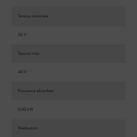
Tension nominale
36 V
Tension max.
40 V
Puissance absorbée
0.40 kW
Réalisation