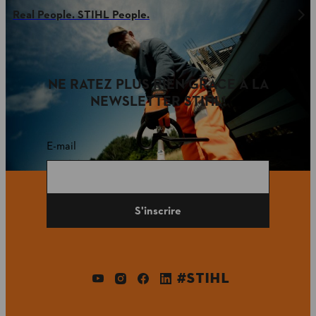
Real People. STIHL People.
NE RATEZ PLUS RIEN GRÂCE À LA
NEWSLETTER STIHL!
E-mail
S'inscrire
#STIHL