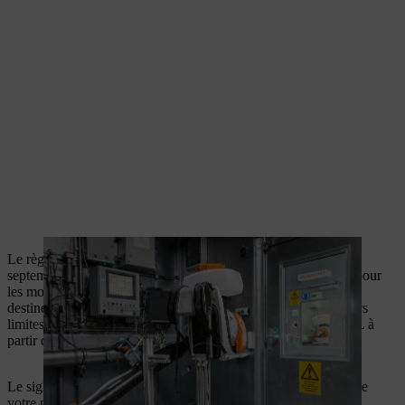
Le règlement UE 2016/1628 (EURO V), entré en vigueur en
septembre 2016, fixe de nouvelles valeurs limites d’émission pour
les moteurs à combustion interne (moteurs à essence et diesel)
destinés aux engins mobiles non routiers. Ces nouvelles valeurs
limites d’émission seront applicables à tous les produits STIHL à
partir du 1er janvier 2019.
Le sigle « 2016/1628 » figurant dans le numéro de réception de
votre produit STIHL indique que celui-ci est conforme aux