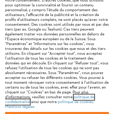
votre consentement. D'autres cookies, que nous utilisons
Questions fréquentes
pour optimiser la convivialité et fournir un contenu
personnalisé, y compris l'étude du comportement des
utilisateurs, l'efficacité de la publicité et la création de
profils d'utilisateurs complets, ne sont placés qu'avec votre
consentement. Des cookies sont utilisés par nous et par des
Service
tiers (par ex. Google ou Tealium). Ces tiers peuvent
également traiter vos données personnelles en dehors de
l'Espace économique européen ou de la Suisse. Sous
"Paramètres" et "Informations sur les cookies", vous
VOTRE NAVIGATEUR INTERNET
trouverez des détails sur les cookies que nous et des tiers
N'EST PLUS PRIS EN CHARGE
utilisons. En cliquant sur "Accepter tout", vous acceptez
Politique de protection des données
l'utilisation de tous les cookies et le traitement des
données qui en découle. En cliquant sur "Refuser tout", vous
Mentions légales
Cookies
refusez l'utilisation de tous les cookies qui ne sont pas
Vous utilisez un navigateur Internet que nous ne prenons plus
absolument nécessaires. Sous "Paramètres", vous pouvez
en charge, et certaines fonctionnalités de notre site ne
accepter ou refuser les différents cookies. Vous pouvez à
Informations juridiques
peuvent fonctionner correctement. Pour une utilisation
tout moment révoquer votre consentement à l'utilisation de
optimale de notre site, nous vous recommandons de passer à
certains ou de tous les cookies, avec effet pour l'avenir, en
cliquant sur "Cookies" en bas de page. Pour plus
l'un des navigateurs suivants :
STIHL VERTRIEBS AG, 8617 Mönchaltorf
d'informations, veuillez consulter notre
politique de
confidentialité
ainsi que notre
politique de cookies
.
Mentions légales
firefox
chrome