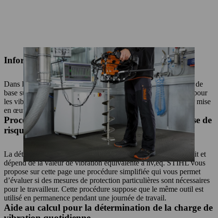
Informations pour les employeurs
Dans les documents suivants, vous trouverez des informations de
base sur la directive européenne « Vibrations » (2002/44/CE) pour
les vibrations mains-bras ainsi que des conseils utiles pour leur mise
en œuvre par les employeurs.
Procédure simplifiée de détermination de la classe de
risque
La détermination de la classe de risque est spécifique au produit et
dépend de la valeur de vibration équivalente a hv,eq. STIHL vous
propose sur cette page une procédure simplifiée qui vous permet
d’évaluer si des mesures de protection particulières sont nécessaires
pour le travailleur. Cette procédure suppose que le même outil est
utilisé en permanence pendant une journée de travail.
Aide au calcul pour la détermination de la charge de
vibration quotidienne