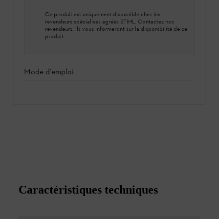
Ce produit est uniquement disponible chez les
revendeurs spécialisés agréés STIHL. Contactez nos
revendeurs, ils vous informeront sur la disponibilité de ce
produit.
Mode d'emploi
Caractéristiques techniques