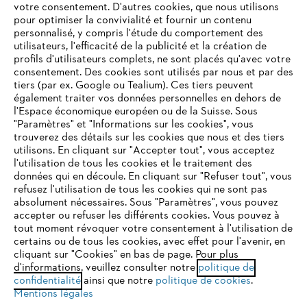
votre consentement. D'autres cookies, que nous utilisons
Questions fréquentes
pour optimiser la convivialité et fournir un contenu
personnalisé, y compris l'étude du comportement des
utilisateurs, l'efficacité de la publicité et la création de
profils d'utilisateurs complets, ne sont placés qu'avec votre
consentement. Des cookies sont utilisés par nous et par des
Service
tiers (par ex. Google ou Tealium). Ces tiers peuvent
également traiter vos données personnelles en dehors de
l'Espace économique européen ou de la Suisse. Sous
"Paramètres" et "Informations sur les cookies", vous
VOTRE NAVIGATEUR INTERNET
trouverez des détails sur les cookies que nous et des tiers
N'EST PLUS PRIS EN CHARGE
utilisons. En cliquant sur "Accepter tout", vous acceptez
Politique de protection des données
l'utilisation de tous les cookies et le traitement des
données qui en découle. En cliquant sur "Refuser tout", vous
Mentions légales
Cookies
refusez l'utilisation de tous les cookies qui ne sont pas
Vous utilisez un navigateur Internet que nous ne prenons plus
absolument nécessaires. Sous "Paramètres", vous pouvez
en charge, et certaines fonctionnalités de notre site ne
accepter ou refuser les différents cookies. Vous pouvez à
Informations juridiques
peuvent fonctionner correctement. Pour une utilisation
tout moment révoquer votre consentement à l'utilisation de
optimale de notre site, nous vous recommandons de passer à
certains ou de tous les cookies, avec effet pour l'avenir, en
cliquant sur "Cookies" en bas de page. Pour plus
l'un des navigateurs suivants :
STIHL VERTRIEBS AG, 8617 Mönchaltorf
d'informations, veuillez consulter notre
politique de
confidentialité
ainsi que notre
politique de cookies
.
Mentions légales