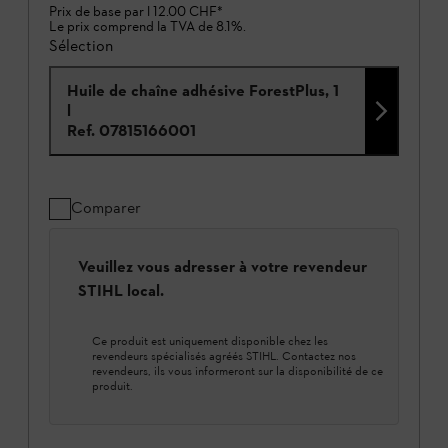
Prix de base par l
12.00 CHF
*
Le prix comprend la TVA de 8.1%.
Sélection
Huile de chaîne adhésive ForestPlus, 1
l
Ref.
07815166001
Comparer
Veuillez vous adresser à votre revendeur
STIHL local.
Ce produit est uniquement disponible chez les
revendeurs spécialisés agréés STIHL. Contactez nos
revendeurs, ils vous informeront sur la disponibilité de ce
produit.