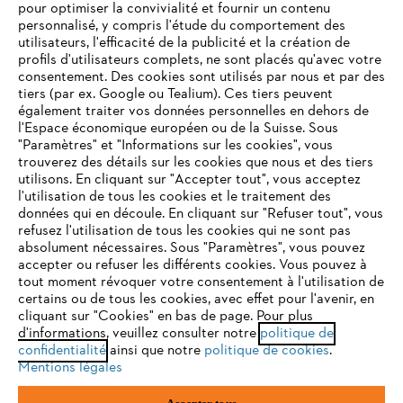
Questions fréquentes
pour optimiser la convivialité et fournir un contenu
personnalisé, y compris l'étude du comportement des
utilisateurs, l'efficacité de la publicité et la création de
profils d'utilisateurs complets, ne sont placés qu'avec votre
consentement. Des cookies sont utilisés par nous et par des
Service
tiers (par ex. Google ou Tealium). Ces tiers peuvent
également traiter vos données personnelles en dehors de
l'Espace économique européen ou de la Suisse. Sous
"Paramètres" et "Informations sur les cookies", vous
VOTRE NAVIGATEUR INTERNET
trouverez des détails sur les cookies que nous et des tiers
N'EST PLUS PRIS EN CHARGE
utilisons. En cliquant sur "Accepter tout", vous acceptez
Politique de protection des données
l'utilisation de tous les cookies et le traitement des
données qui en découle. En cliquant sur "Refuser tout", vous
Mentions légales
Cookies
refusez l'utilisation de tous les cookies qui ne sont pas
Vous utilisez un navigateur Internet que nous ne prenons plus
absolument nécessaires. Sous "Paramètres", vous pouvez
en charge, et certaines fonctionnalités de notre site ne
accepter ou refuser les différents cookies. Vous pouvez à
Informations juridiques
peuvent fonctionner correctement. Pour une utilisation
tout moment révoquer votre consentement à l'utilisation de
optimale de notre site, nous vous recommandons de passer à
certains ou de tous les cookies, avec effet pour l'avenir, en
cliquant sur "Cookies" en bas de page. Pour plus
l'un des navigateurs suivants :
STIHL VERTRIEBS AG, 8617 Mönchaltorf
d'informations, veuillez consulter notre
politique de
confidentialité
ainsi que notre
politique de cookies
.
Mentions légales
firefox
chrome