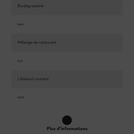
Biodégradable
non
Mélange de carburant
oui
L’éthanol contient
non
Plus d'informations