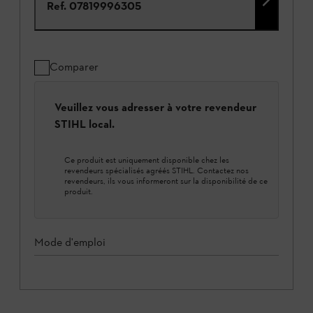
Ref.
07819996305
Comparer
Veuillez vous adresser à votre revendeur
STIHL local.
Ce produit est uniquement disponible chez les
revendeurs spécialisés agréés STIHL. Contactez nos
revendeurs, ils vous informeront sur la disponibilité de ce
produit.
Mode d'emploi