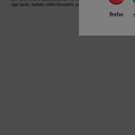
tige lacée, bandes réfléchissantes, permettent le port de crampons
firefox