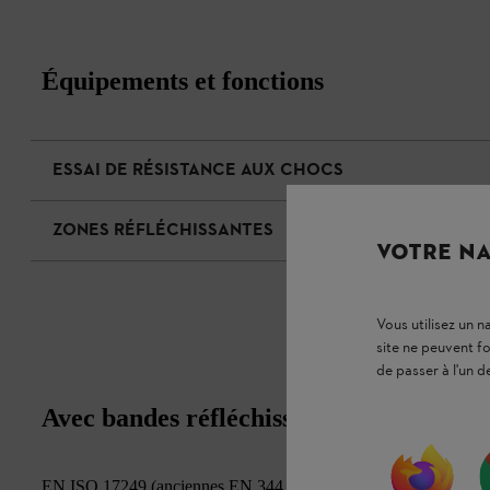
Équipements et fonctions
ESSAI DE RÉSISTANCE AUX CHOCS
ZONES RÉFLÉCHISSANTES
VOTRE NA
Vous utilisez un 
site ne peuvent f
de passer à l'un d
Avec bandes réfléchissantes et excellent
EN ISO 17249 (anciennes EN 344, EN 345), Class 3 (correspond à