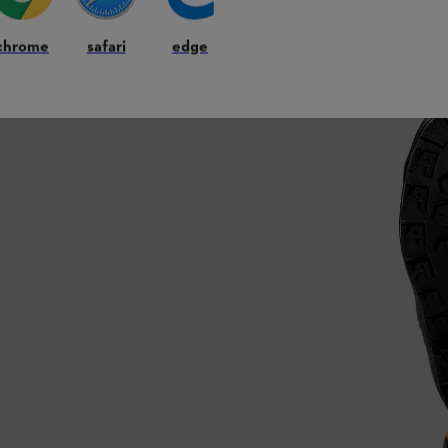
.
chrome
safari
edge