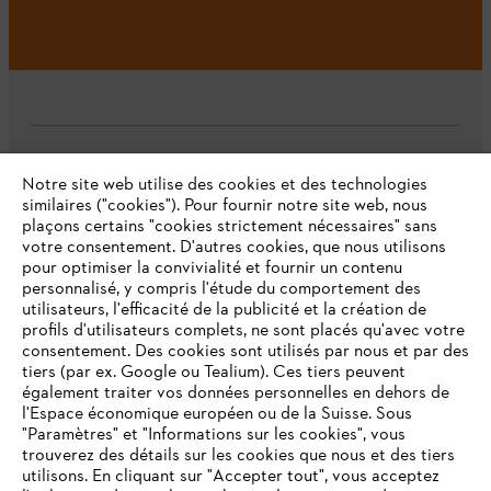
L'Entreprise
Notre site web utilise des cookies et des technologies
similaires ("cookies"). Pour fournir notre site web, nous
plaçons certains "cookies strictement nécessaires" sans
votre consentement. D'autres cookies, que nous utilisons
Questions fréquentes
pour optimiser la convivialité et fournir un contenu
personnalisé, y compris l'étude du comportement des
utilisateurs, l'efficacité de la publicité et la création de
profils d'utilisateurs complets, ne sont placés qu'avec votre
consentement. Des cookies sont utilisés par nous et par des
Service
tiers (par ex. Google ou Tealium). Ces tiers peuvent
également traiter vos données personnelles en dehors de
l'Espace économique européen ou de la Suisse. Sous
"Paramètres" et "Informations sur les cookies", vous
VOTRE NAVIGATEUR INTERNET
trouverez des détails sur les cookies que nous et des tiers
N'EST PLUS PRIS EN CHARGE
utilisons. En cliquant sur "Accepter tout", vous acceptez
Politique de protection des données