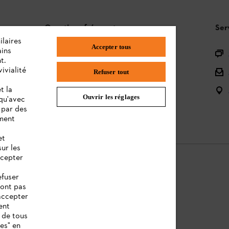
Questions fréquentes
Ser
ilaires
Accepter tous
ains
L'Assortiment
t.
ivialité
Batteries et Matériel Électrique
Refuser tout
t la
Notices d'emploi
Ouvrir les réglages
 qu'avec
 par des
ement
et
sur les
ccepter
efuser
sont pas
ntions légales
Cookies
Informations juridiques
accepter
ent
 de tous
ies" en