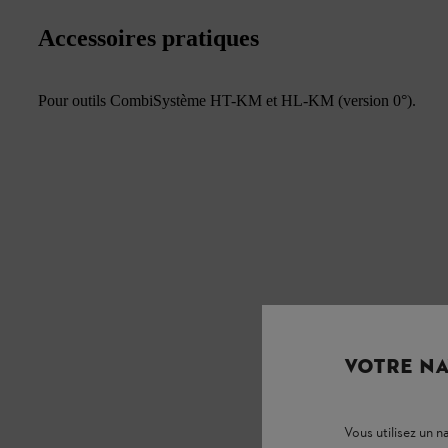
Accessoires pratiques
Pour outils CombiSystème HT-KM et HL-KM (version 0°).
VOTRE NA
Vous utilisez un 