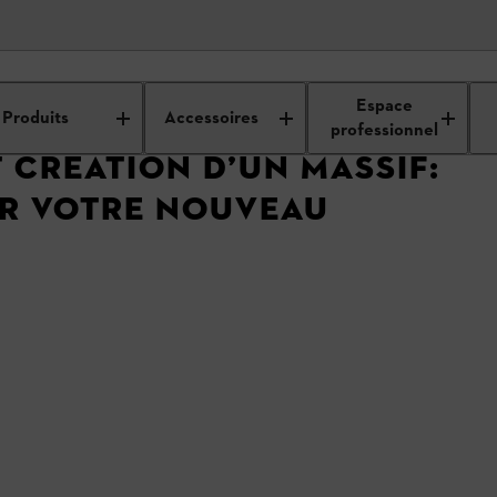
oyage et entretien de votre jardin
Conseils jardinage et plantations
C
Espace
Produits
Accessoires
professionnel
 CRÉATION D’UN MASSIF:
R VOTRE NOUVEAU