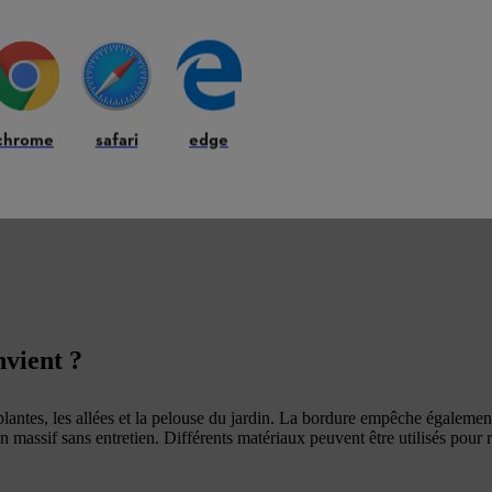
chrome
safari
edge
nvient ?
plantes, les allées et la pelouse du jardin. La bordure empêche également
 massif sans entretien. Différents matériaux peuvent être utilisés pour r