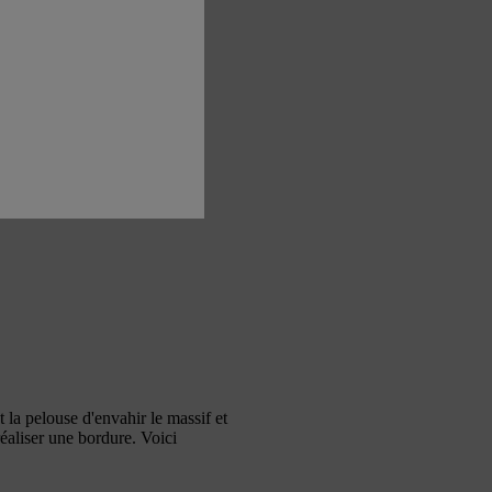
 la pelouse d'envahir le massif et
éaliser une bordure. Voici