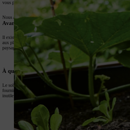
vous prévoyiez de faire un pas vers l’autosuffisance alimentaire avec un 
Nous avons compilé quelques conseils utiles pour concevoir et créer un
Avant de créer un massif : Quel type de massif souhai
Il existe différents types de massifs de jardin. Les massifs de plantes 
aux plantes de jardin ornementales, tandis qu’un carré potager est la
paysager remarquable, un massif en îlot, situé au milieu d’une pelouse,
À quoi ressemble le sol ?
Le sol du jardin joue un rôle important dans la planification d’un mass
fournira toutes ces informations. Ces analyses ne sont pas onéreuses e
inutile. En outre, si le sol est déjà suffisamment riche en azote, par e