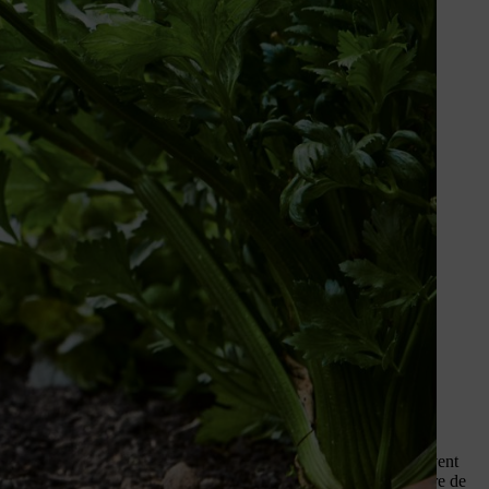
réation de votre massif de jardin.
s massifs de vivaces sont destinés
 plus encore. Pour un agencement
ue-t-il ? Une analyse du sol
ra à éviter une fertilisation
sol et les plantes à long terme.
votre nouveau massif de jardin
ra les espèces qui y prospéreront ultérieurement. Les massifs
antes avides de soleil. Les carrés potagers, en particulier, doivent
e, les massifs de vivaces peuvent accueillir un plus grand nombre de