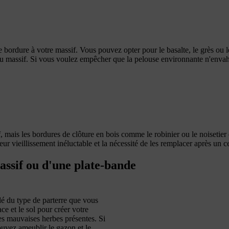
e bordure à votre massif. Vous pouvez opter pour le basalte, le grès ou le
du massif. Si vous voulez empêcher que la pelouse environnante n'envahis
 mais les bordures de clôture en bois comme le robinier ou le noisetier o
 vieillissement inéluctable et la nécessité de les remplacer après un c
assif ou d'une plate-bande
dé du type de parterre que vous
ce et le sol pour créer votre
es mauvaises herbes présentes. Si
ouvez ameublir le gazon et le