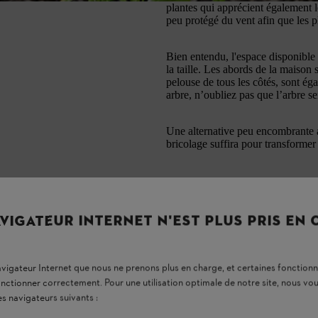
plantes qui apprécient également l
peu protégé du vent afin que les p
Bien entendu, l'espace disponible 
la taille. Les abords de la maison 
pelouse de tous les côtés, sont ég
arbre, n’oubliez pas que l’arbre s
Une alternative peu encombrante a
bricolage suffira pour transformer 
VIGATEUR INTERNET N'EST PLUS PRIS EN
navigateur Internet que nous ne prenons plus en charge, et certaines fonctionn
onctionner correctement. Pour une utilisation optimale de notre site, nous 
es navigateurs suivants :