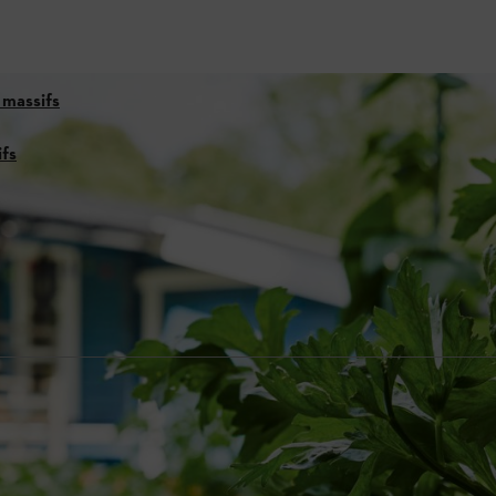
 massifs
ifs
er un massif
ment de votre jardin. Que vous souhaitiez former une vague colorée de 