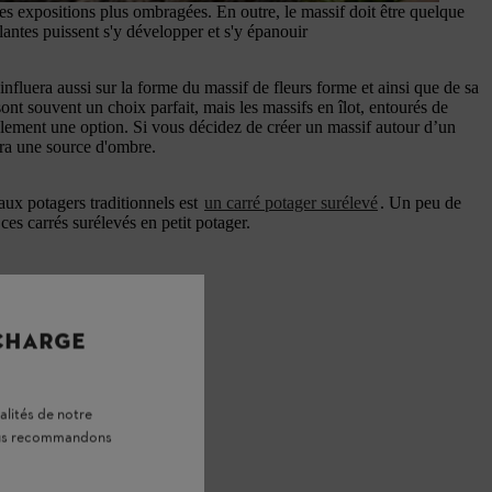
es expositions plus ombragées. En outre, le massif doit être quelque
lantes puissent s'y développer et s'y épanouir
influera aussi sur la forme du massif de fleurs forme et ainsi que de sa
sont souvent un choix parfait, mais les massifs en îlot, entourés de
alement une option. Si vous décidez de créer un massif autour d’un
era une source d'ombre.
ux potagers traditionnels est
un carré potager surélevé
. Un peu de
ces carrés surélevés en petit potager.
 CHARGE
alités de notre
vous recommandons