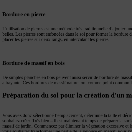
Bordure en pierre
L'utilisation de pierres est une méthode très traditionnelle d’ajouter un
belles. Les pierres sont enfoncées dans le sol pour former la bordure 
placer les pierres sur deux rangs, en intercalant les pierres.
Bordure de massif en bois
De simples planches en bois peuvent aussi servir de bordure de massif,
attrayante. Ces bordures de massif naturel ont comme point commun leur
Préparation du sol pour la création d'un m
Vous avez donc sélectionné l’emplacement, déterminé la taille et déci
souhaitez créer. Très bien – il est maintenant temps de préparer la surfa
massif de jardin. Commencez par éliminer la végétation excessive et l
vous souhaitez transformer une partie de la pelouse en massif, vous p