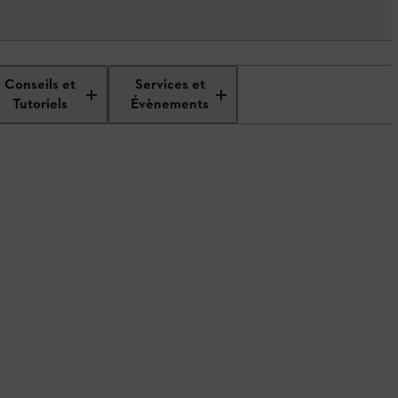
réation et conception d’un massif
Conseils et
Services et
Tutoriels
Évènements