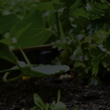
coin potager, votre créativité est sans limites pour la plantation et la c
 massif, et pour en profiter toute l’année.
tez-vous ?
vivaces et les carrés potagers sont deux des choix les plus populaires. Le
 promesse de récoltes délicieuses de pommes de terre, de concombres et
 est un excellent choix.
if. Le sol est-il très argileux ou sablonneux ? De quels nutriments manq
t peuvent facilement être commandées via Internet. Une analyse vous aide
xemple, un supplément d’azote pourrait même avoir un effet négatif sur le 
E
mplacement et taille de 
L’emplacement du massif détermine
ombragés ne conviennent pas aux pl
être exposés au soleil. En revanch