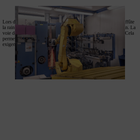
La transition est affûtée lors de la fabrication des guides.
Lors de l’étape de production suivante, une meuleuse fermée affûte
la rainure nécessaire au guidage de la chaîne dans le guide plein. La
voie de roulement de la chaîne est ensuite à nouveau trempée. Cela
permet de garantir la conformité du guide-chaîne plein aux
exigences de qualité les plus strictes.