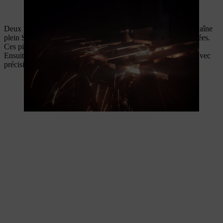
Les guide-chaînes pleins STIHL sont fabriqués à partir d’une ébauche
en acier.
Deux pièces moulées en stellite protègent la tête d’un guide-chaîne
plein STIHL contre l’usure, l’abrasion et les températures élevées.
Ces pièces moulées en stellite sont d’abord soudées au laser.
Ensuite, une machine spécialement conçue par STIHL affûte avec
précision la transition entre les matériaux.