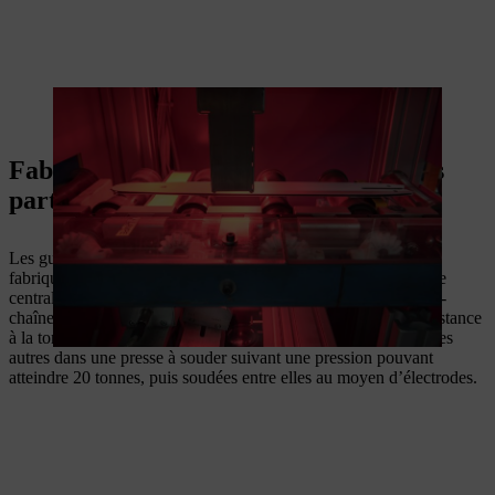
Un système de caméra surveille la peinture.
Fabrication d’un guide-chaîne en trois
parties
Les guide-chaînes en trois parties sont les plus légers. Ils sont
fabriqués à partir de deux tôles latérales et d’une grande plaque
centrale évidée. Ces évidements permettent d’obtenir un guide-
chaîne léger, facile à manier, tout en présentant une bonne résistance
à la torsion. Les trois pièces sont comprimées les unes contre les
autres dans une presse à souder suivant une pression pouvant
atteindre 20 tonnes, puis soudées entre elles au moyen d’électrodes.