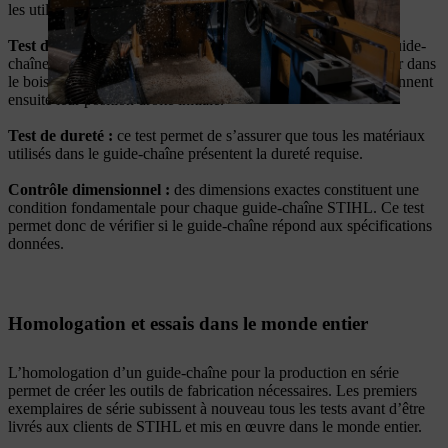
les utilisateurs.
Test de flexion :
cette étape permet de vérifier la rigidité du guide-
chaîne. Les guide-chaînes STIHL peuvent en effet se déformer dans
le bois lorsqu’ils sont soumis à une force élevée, mais ils reprennent
ensuite leur position droite initiale.
Test de dureté :
ce test permet de s’assurer que tous les matériaux
utilisés dans le guide-chaîne présentent la dureté requise.
Contrôle dimensionnel :
des dimensions exactes constituent une
condition fondamentale pour chaque guide-chaîne STIHL. Ce test
permet donc de vérifier si le guide-chaîne répond aux spécifications
données.
Homologation et essais dans le monde entier
L’homologation d’un guide-chaîne pour la production en série
permet de créer les outils de fabrication nécessaires. Les premiers
exemplaires de série subissent à nouveau tous les tests avant d’être
livrés aux clients de STIHL et mis en œuvre dans le monde entier.