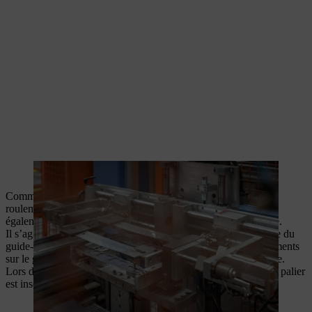
Une presse à souder comprime les guide-chaînes en trois parties.
Comme pour la fabrication d’un guide-chaîne plein, la voie de
roulement de chaque guide-chaîne STIHL en trois parties est
également trempée dans une machine entièrement automatique.
Il s’agit à présent de monter le pignon de renvoi est dans la tête du
guide-chaîne en trois parties. Cela permet de réduire les frottements
sur le guide, car le pignon de renvoi soulève la chaîne du guide.
Lors du montage, la tête du guide est écartée et le pignon avec palier
est inséré.