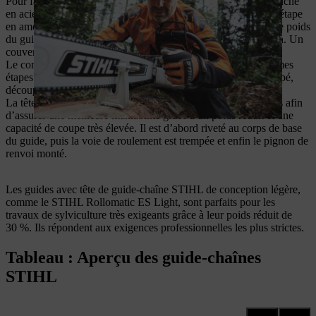
Pour fabriquer un guide avec tête de guide-chaîne léger, l’ébauche
en acier de traitement est fraisée à certains endroits lors d’une étape
en amont, avant le découpage au laser, permettant de réduire le poids
du guide d’environ un tiers par rapport à un guide-chaîne plein. Un
couvercle est ensuite soudé pour recouvrir les fraisages.
Le corps du guide avec tête de guide-chaîne passe par les mêmes
étapes de fabrication qu’un guide complet : il est d’abord trempé,
découpé au laser, puis la rainure de guidage est affûtée.
La tête du guide-chaîne est en revanche conçue en trois parties afin
d’assurer une meilleure maniabilité grâce à un poids réduit et une
capacité de coupe très élevée. Il est d’abord riveté au corps de base
du guide, puis la voie de roulement est trempée et enfin le pignon de
renvoi monté.
Les guides avec tête de guide-chaîne STIHL de conception légère,
comme le STIHL Rollomatic ES Light, sont parfaits pour les
travaux de sylviculture très exigeants grâce à leur poids réduit de
30 %. Ils répondent aux exigences professionnelles les plus strictes.
Tableau : Aperçu des guide-chaînes
STIHL