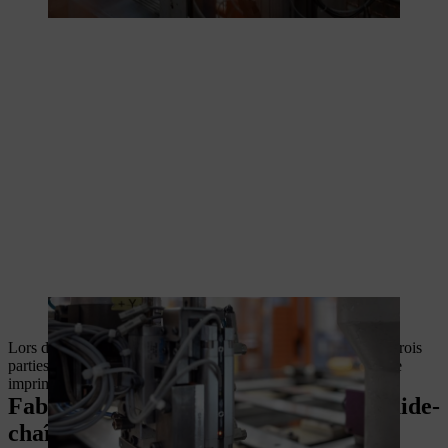
Le pignon de renvoi réduit par la suite le frottement sur le guide.
Lors de la dernière étape de la fabrication, le guide-chaîne en trois
parties est peint avant la réalisation du marquage à l’aide d’une
imprimante numérique.
Fabrication d’un guide avec tête de guide-
chaîne