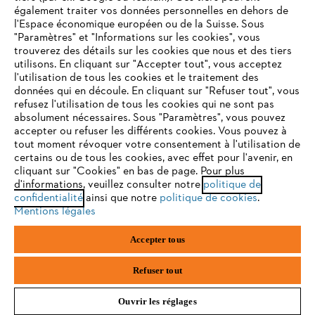
également traiter vos données personnelles en dehors de
l'Espace économique européen ou de la Suisse. Sous
"Paramètres" et "Informations sur les cookies", vous
VOTRE NAVIGATEUR INTERNET
trouverez des détails sur les cookies que nous et des tiers
N'EST PLUS PRIS EN CHARGE
utilisons. En cliquant sur "Accepter tout", vous acceptez
Politique de protection des données
l'utilisation de tous les cookies et le traitement des
données qui en découle. En cliquant sur "Refuser tout", vous
Mentions légales
Cookies
refusez l'utilisation de tous les cookies qui ne sont pas
Vous utilisez un navigateur Internet que nous ne prenons plus
absolument nécessaires. Sous "Paramètres", vous pouvez
en charge, et certaines fonctionnalités de notre site ne
accepter ou refuser les différents cookies. Vous pouvez à
Informations juridiques
peuvent fonctionner correctement. Pour une utilisation
tout moment révoquer votre consentement à l'utilisation de
optimale de notre site, nous vous recommandons de passer à
certains ou de tous les cookies, avec effet pour l'avenir, en
cliquant sur "Cookies" en bas de page. Pour plus
l'un des navigateurs suivants :
STIHL VERTRIEBS AG, 8617 Mönchaltorf
d'informations, veuillez consulter notre
politique de
confidentialité
ainsi que notre
politique de cookies
.
Mentions légales
firefox
chrome
Accepter tous
safari
edge
Refuser tout
Ouvrir les réglages