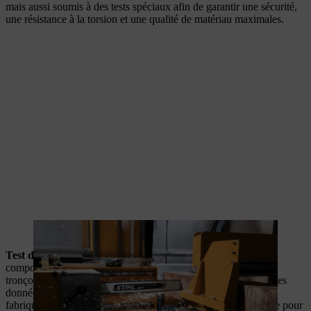
mais aussi soumis à des tests spéciaux afin de garantir une sécurité,
une résistance à la torsion et une qualité de matériau maximales.
Les guide-chaînes STIHL sont soumis à des tests spéciaux.
Test de rebond
:
le banc d’essai de rebond permet de tester le
comportement de l’ensemble du système constitué par la
tronçonneuse, le guide-chaîne et la chaîne en cas de rebond. Ces
données sont prises en compte lors du développement afin de
fabriquer des guide-chaînes garantissant une sécurité maximale pour