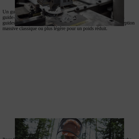
Un guide avec tête de guide-chaîne se compose du corps d’un
guide-chaîne plein et d'une tête d’un guide en trois parties. Les
guides avec tête de guide-chaîne STIHL peuvent être de conception
massive classique ou plus légère pour un poids réduit.
Les guides avec tête de guide-chaîne STIHL sont parfaitement
adaptés aux travaux professionnels en forêt.