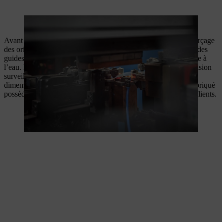
L’étape suivante consiste à affûter les rainures.
Avant le conditionnement du guide-chaîne plein terminé, le perçage
des orifices de lubrification et la peinture ont lieu. La peinture des
guides est entièrement automatique et se fait avec de la peinture à
l’eau. Pendant ce temps, un système de caméras de haute précision
surveille la surface peinte, la configuration des trous et les
dimensions, afin de garantir que chaque guide-chaîne plein fabriqué
possède la qualité éprouvée de STIHL avant de parvenir aux clients.