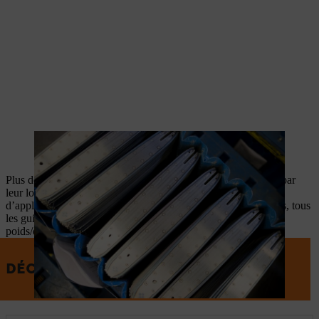
Certains guide-chaînes STIHL sont fabriqués directement à
Waiblingen.
Plus de 100 guide-chaînes sont disponibles. Ils se distinguent par
leur longueur et leur conception pour des configurations
d’application très diversifiées. Malgré des différences majeures, tous
les guide-chaînes STIHL ont un point commun : un rapport
poids/durabilité exceptionnel.
DÉCOUVRIR LES GUIDE-CHAÎNES