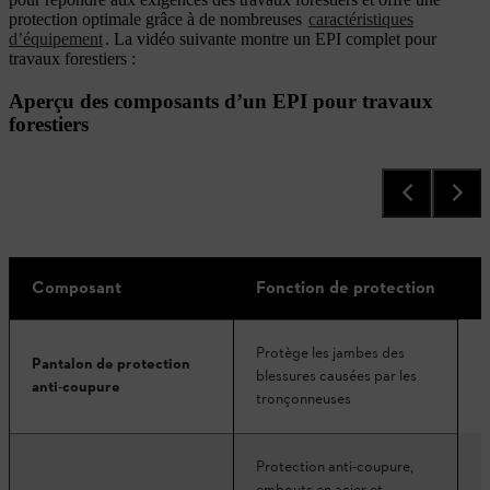
protection optimale grâce à de nombreuses
caractéristiques
d’équipement
. La vidéo suivante montre un EPI complet pour
travaux forestiers :
Aperçu des composants d’un EPI pour travaux
forestiers
Composant
Fonction de protection
E
Protège les jambes des
Pantalon de protection
D
blessures causées par les
anti-coupure
tronçonneuses
Protection anti-coupure,
D