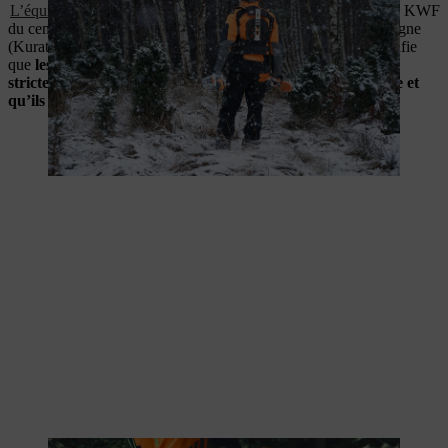
L’équipement de protection STIHL
a notamment reçu le label KWF
du centre de compétence pour les travaux forestiers en Allemagne
(Kuratoriums für Waldarbeit und Forsttechnik e.V.). Cela signifie
que
les composants ont été testés selon les normes les plus
strictes, qu’ils sont adaptés à une utilisation professionnelle et
qu’ils sont particulièrement durables.