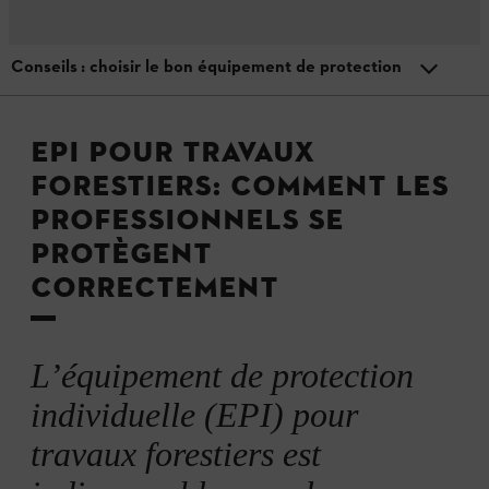
Conseils : choisir le bon équipement de protection
Menu
Exploitation forestière
Réglementation
EPI POUR TRAVAUX
FORESTIERS: COMMENT LES
Composants d’un EPI pour travaux forestiers
PROFESSIONNELS SE
PROTÈGENT
Check-list : Entretien professionnel
CORRECTEMENT
Quand faut-il remplacer les EPI pour travaux forestiers ?
L’équipement de protection
individuelle (EPI) pour
Conseils : choisir le bon équipement de protection
travaux forestiers est