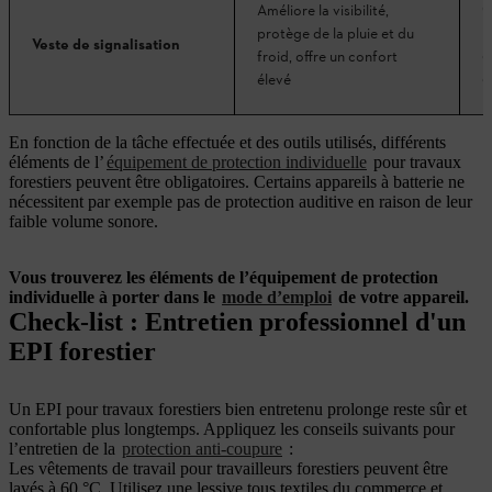
C
Améliore la visibilité,
b
protège de la pluie et du
Veste de signalisation
e
froid, offre un confort
c
élevé
En fonction de la tâche effectuée et des outils utilisés, différents
éléments de l’
équipement de protection individuelle
pour travaux
forestiers peuvent être obligatoires. Certains appareils à batterie ne
nécessitent par exemple pas de protection auditive en raison de leur
faible volume sonore.
Vous trouverez les éléments de l’équipement de protection
individuelle à porter dans le
mode d’emploi
de votre appareil.
Check-list : Entretien professionnel d'un
EPI forestier
Un EPI pour travaux forestiers bien entretenu prolonge reste sûr et
confortable plus longtemps. Appliquez les conseils suivants pour
l’entretien de la
protection anti-coupure
:
Les vêtements de travail pour travailleurs forestiers peuvent être
lavés à 60 °C. Utilisez une lessive tous textiles du commerce et