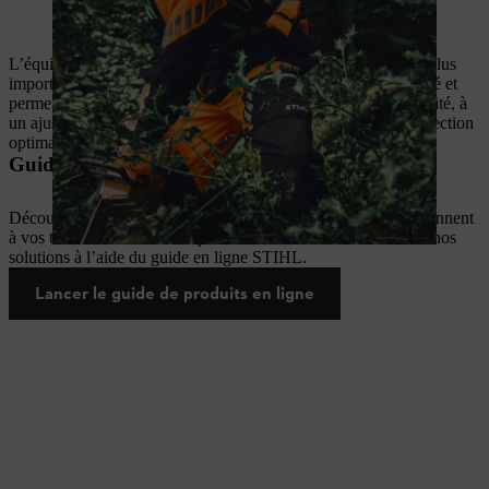
Équipement de protection STIHL en action, durable et certifié par le
label KWF
L’équipement de protection individuelle est le compagnon le plus
important de tout professionnel en forêt. Il augmente la sécurité et
permet un travail plus efficace dans les forêts. Veillez à la qualité, à
un ajustement et à un
entretien
régulier pour garantir une protection
optimale.
Guide des batteries pour professionnels
Découvrez quels outils à batterie et solutions de charge conviennent
à vos tâches et à votre entreprise. Passez maintenant en revue nos
solutions à l’aide du guide en ligne STIHL.
Lancer le guide de produits en ligne