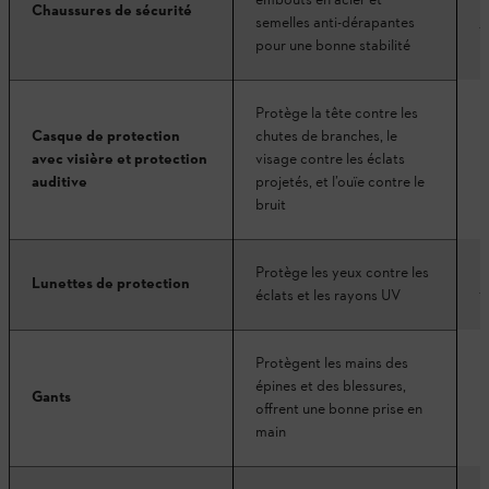
embouts en acier et
Chaussures de sécurité
h
semelles anti-dérapantes
1
pour une bonne stabilité
Protège la tête contre les
Casque de protection
chutes de branches, le
D
avec visière et protection
visage contre les éclats
auditive
projetés, et l’ouïe contre le
bruit
L
Protège les yeux contre les
Lunettes de protection
f
éclats et les rayons UV
Protègent les mains des
épines et des blessures,
Gants
D
offrent une bonne prise en
main