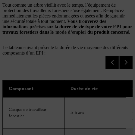
Tout comme un arbre vieillit avec le temps, l’équipement de
protection des travailleurs forestiers s’use également. Remplacez
immédiatement les pièces endommagées et usées afin de garantir
une sécurité totale à tout moment.
Vous trouverez des
informations précises sur la durée de vie type de votre EPI pour
travaux forestiers dans le
mode d’emploi
du produit concerné
.
Le tableau suivant présente la durée de vie moyenne des différents
composants d’un EPI :
Composant
Durée de vie
C
L
Casque de travailleur
3–5 ans
f
forestier
d