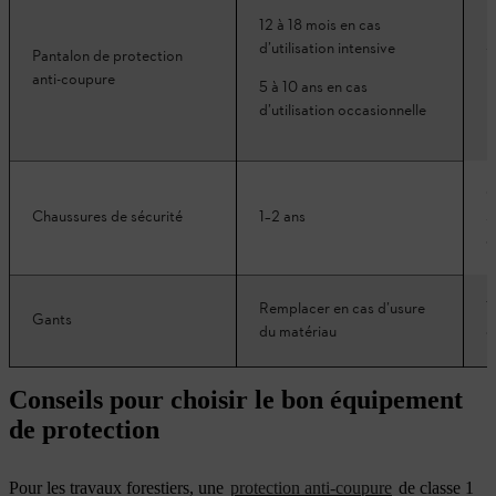
12 à 18 mois en cas
d’utilisation intensive
V
Pantalon de protection
b
anti-coupure
5 à 10 ans en cas
d’utilisation occasionnelle
C
Chaussures de sécurité
1–2 ans
s
a
T
Remplacer en cas d’usure
Gants
a
du matériau
Conseils pour choisir le bon équipement
de protection
Pour les travaux forestiers, une
protection anti-coupure
de classe 1