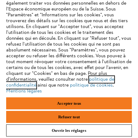
également traiter vos données personnelles en dehors de
l'Espace économique européen ou de la Suisse. Sous
S'inscrire
"Paramètres" et "Informations sur les cookies", vous
VOTRE NAVIGATEUR INTERNET
trouverez des détails sur les cookies que nous et des tiers
N'EST PLUS PRIS EN CHARGE
utilisons. En cliquant sur "Accepter tout", vous acceptez
l'utilisation de tous les cookies et le traitement des
#STIHL
données qui en découle. En cliquant sur "Refuser tout", vous
refusez l'utilisation de tous les cookies qui ne sont pas
Vous utilisez un navigateur Internet que nous ne prenons plus
absolument nécessaires. Sous "Paramètres", vous pouvez
en charge, et certaines fonctionnalités de notre site ne
accepter ou refuser les différents cookies. Vous pouvez à
peuvent fonctionner correctement. Pour une utilisation
tout moment révoquer votre consentement à l'utilisation de
optimale de notre site, nous vous recommandons de passer à
certains ou de tous les cookies, avec effet pour l'avenir, en
cliquant sur "Cookies" en bas de page. Pour plus
l'un des navigateurs suivants :
d'informations, veuillez consulter notre
politique de
confidentialité
ainsi que notre
politique de cookies
.
L'Entreprise
Mentions légales
firefox
chrome
Accepter tous
safari
edge
Questions fréquentes
Refuser tout
Ouvrir les réglages