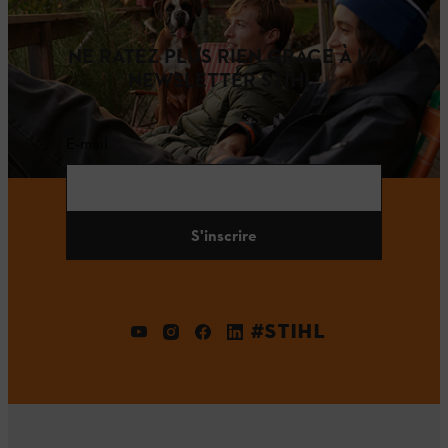
NE RATEZ PLUS RIEN GRÂCE À LA
NEWSLETTER STIHL!
E-mail
S'inscrire
#STIHL