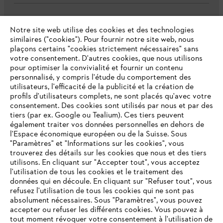
L'Entreprise
Notre site web utilise des cookies et des technologies
similaires ("cookies"). Pour fournir notre site web, nous
plaçons certains "cookies strictement nécessaires" sans
votre consentement. D'autres cookies, que nous utilisons
Questions fréquentes
pour optimiser la convivialité et fournir un contenu
personnalisé, y compris l'étude du comportement des
utilisateurs, l'efficacité de la publicité et la création de
profils d'utilisateurs complets, ne sont placés qu'avec votre
consentement. Des cookies sont utilisés par nous et par des
Service
tiers (par ex. Google ou Tealium). Ces tiers peuvent
également traiter vos données personnelles en dehors de
l'Espace économique européen ou de la Suisse. Sous
"Paramètres" et "Informations sur les cookies", vous
VOTRE NAVIGATEUR INTERNET
trouverez des détails sur les cookies que nous et des tiers
N'EST PLUS PRIS EN CHARGE
utilisons. En cliquant sur "Accepter tout", vous acceptez
Politique de protection des données
l'utilisation de tous les cookies et le traitement des
données qui en découle. En cliquant sur "Refuser tout", vous
Mentions légales
Cookies
refusez l'utilisation de tous les cookies qui ne sont pas
Vous utilisez un navigateur Internet que nous ne prenons plus
absolument nécessaires. Sous "Paramètres", vous pouvez
en charge, et certaines fonctionnalités de notre site ne
accepter ou refuser les différents cookies. Vous pouvez à
Informations juridiques
peuvent fonctionner correctement. Pour une utilisation
tout moment révoquer votre consentement à l'utilisation de