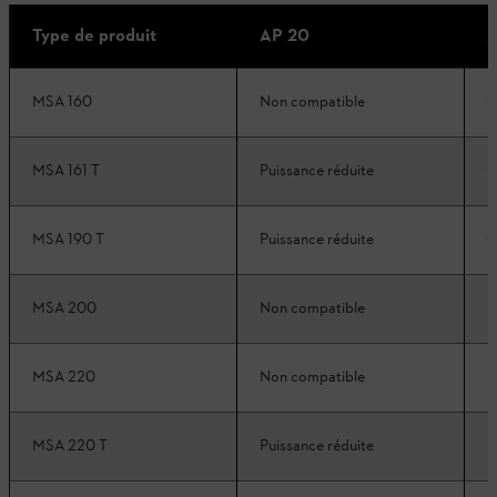
Type de produit
AP 20
A
MSA 160
Non compatible
C
MSA 161 T
Puissance réduite
C
MSA 190 T
Puissance réduite
C
MSA 200
Non compatible
P
MSA 220
Non compatible
P
MSA 220 T
Puissance réduite
P