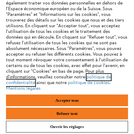
également traiter vos données personnelles en dehors de
l'Espace économique européen ou de la Suisse. Sous
"Paramètres" et "Informations sur les cookies", vous
VOTRE NAVIGATEUR INTERNET
trouverez des détails sur les cookies que nous et des tiers
N'EST PLUS PRIS EN CHARGE
utilisons. En cliquant sur "Accepter tout", vous acceptez
Politique de protection des données
l'utilisation de tous les cookies et le traitement des
données qui en découle. En cliquant sur "Refuser tout", vous
refusez l'utilisation de tous les cookies qui ne sont pas
Mentions légales
Cookies
Vous utilisez un navigateur Internet que nous ne prenons plus
absolument nécessaires. Sous "Paramètres", vous pouvez
en charge, et certaines fonctionnalités de notre site ne
accepter ou refuser les différents cookies. Vous pouvez à
Informations juridiques
peuvent fonctionner correctement. Pour une utilisation
tout moment révoquer votre consentement à l'utilisation de
optimale de notre site, nous vous recommandons de passer à
certains ou de tous les cookies, avec effet pour l'avenir, en
cliquant sur "Cookies" en bas de page. Pour plus
l'un des navigateurs suivants :
d'informations, veuillez consulter notre
politique de
STIHL VERTRIEBS AG, 8617 Mönchaltorf
confidentialité
ainsi que notre
politique de cookies
.
Mentions légales
firefox
chrome
Accepter tous
safari
edge
Refuser tout
Ouvrir les réglages