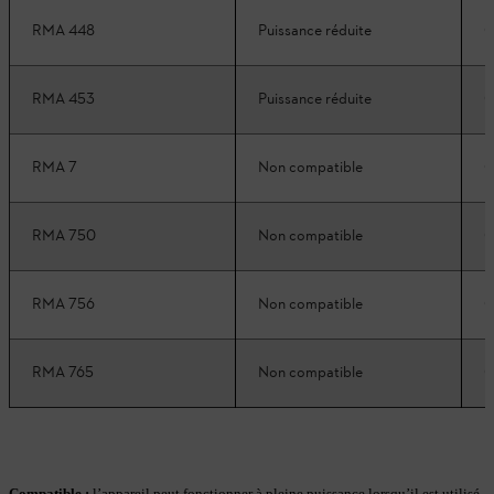
RMA 448
Puissance réduite
C
RMA 453
Puissance réduite
C
RMA 7
Non compatible
C
RMA 750
Non compatible
C
RMA 756
Non compatible
C
RMA 765
Non compatible
C
Compatible :
l’appareil peut fonctionner à pleine puissance lorsqu’il est utilisé