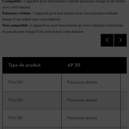
Compatible :
l’appareil peut fonctionner à pleine puissance lorsqu’il est utilisé
avec cette batterie.
Puissance réduite
:
l’appareil peut fonctionner avec une puissance réduite
lorsqu’il est utilisé avec cette batterie.
Non compatible
:
l’appareil ne peut fonctionner qu’avec certaines restrictions
ou pas du tout lorsqu’il est utilisé avec cette batterie.
Type de produit
AP 20
A
FSA 120
Puissance réduite
C
FSA 130
Puissance réduite
C
FSA 135
Puissance réduite
C