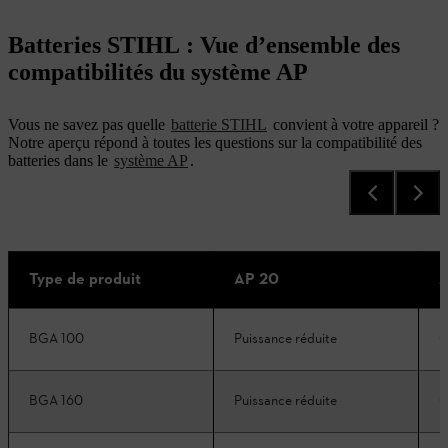
Batteries STIHL : Vue d’ensemble des
compatibilités du système AP
Vous ne savez pas quelle
batterie STIHL
convient à votre appareil ?
Notre aperçu répond à toutes les questions sur la compatibilité des
batteries dans le
système AP
.
Type de produit
AP 20
A
BGA 100
Puissance réduite
C
BGA 160
Puissance réduite
C