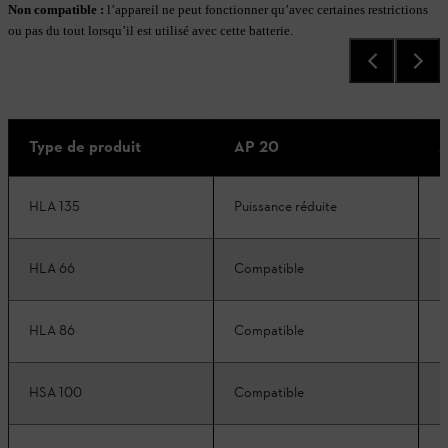
Non compatible
:
l’appareil ne peut fonctionner qu’avec certaines restrictions
ou pas du tout lorsqu’il est utilisé avec cette batterie.
Type de produit
AP 20
A
HLA 135
Puissance réduite
C
HLA 66
Compatible
C
HLA 86
Compatible
C
HSA 100
Compatible
C