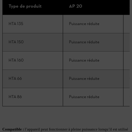
Type de produit
AP 20
A
HTA 135
Puissance réduite
P
HTA 150
Puissance réduite
P
HTA 160
Puissance réduite
P
HTA 66
Puissance réduite
C
HTA 86
Puissance réduite
C
Compatible :
l’appareil peut fonctionner à pleine puissance lorsqu’il est utilisé