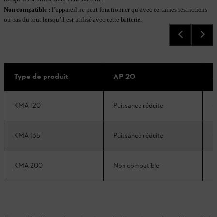
Non compatible
:
l’appareil ne peut fonctionner qu’avec certaines restrictions
ou pas du tout lorsqu’il est utilisé avec cette batterie.
Type de produit
AP 20
A
KMA 120
Puissance réduite
C
KMA 135
Puissance réduite
C
KMA 200
Non compatible
P