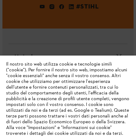
#STIHL
L'azienda
Il nostro sito web utilizza cookie e tecnologie simili
("cookie"). Per fornire il nostro sito web, impostiamo alcuni
"cookie essenziali" anche senza il vostro consenso. Altri
cookie che utilizziamo per ottimizzare l'esperienza
Domande frequenti
dell'utente e fornire contenuti personalizzati, tra cui lo
studio del comportamento degli utenti, l'efficacia della
pubblicità e la creazione di profili utente completi, vengono
impostati solo con il vostro consenso. I cookie sono
Assistenza
utilizzati da noi e da terzi (ad es. Google o Tealium). Queste
terze parti possono trattare i vostri dati personali anche al
IHR BROWSER WIRD NICHT
di fuori dello Spazio Economico Europeo o della Svizzera.
UNTERSTÜTZT
Alla voce "Impostazioni" e "Informazioni sui cookie"
troverete i dettagli dei cookie utilizzati da noi e da terzi.