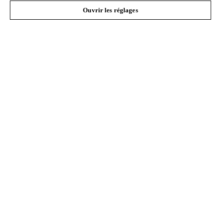
#STIHL
Ouvrir les réglages
L'Entreprise
Questions fréquentes
Service