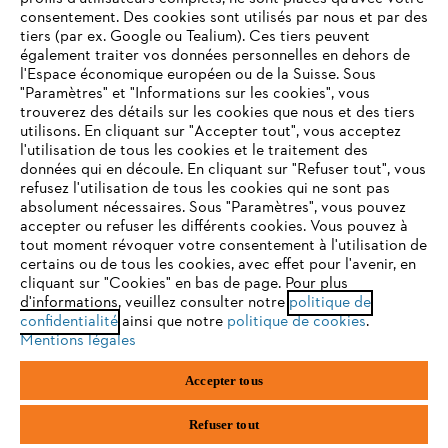
consentement. Des cookies sont utilisés par nous et par des
tiers (par ex. Google ou Tealium). Ces tiers peuvent
également traiter vos données personnelles en dehors de
l'Espace économique européen ou de la Suisse. Sous
Équipements de protection individuelle
"Paramètres" et "Informations sur les cookies", vous
VOTRE NAVIGATEUR INTERNET
trouverez des détails sur les cookies que nous et des tiers
N'EST PLUS PRIS EN CHARGE
utilisons. En cliquant sur "Accepter tout", vous acceptez
l'utilisation de tous les cookies et le traitement des
données qui en découle. En cliquant sur "Refuser tout", vous
NE RATEZ PLUS RIEN GRÂCE À LA
refusez l'utilisation de tous les cookies qui ne sont pas
Vous utilisez un navigateur Internet que nous ne prenons plus
NEWSLETTER STIHL!
absolument nécessaires. Sous "Paramètres", vous pouvez
en charge, et certaines fonctionnalités de notre site ne
accepter ou refuser les différents cookies. Vous pouvez à
peuvent fonctionner correctement. Pour une utilisation
tout moment révoquer votre consentement à l'utilisation de
optimale de notre site, nous vous recommandons de passer à
certains ou de tous les cookies, avec effet pour l'avenir, en
E-mail
cliquant sur "Cookies" en bas de page. Pour plus
l'un des navigateurs suivants :
d'informations, veuillez consulter notre
politique de
confidentialité
ainsi que notre
politique de cookies
.
Mentions légales
S'inscrire
firefox
chrome
Accepter tous
safari
edge
Refuser tout