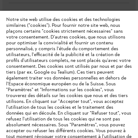
L'Entreprise
Notre site web utilise des cookies et des technologies
similaires ("cookies"). Pour fournir notre site web, nous
plaçons certains "cookies strictement nécessaires" sans
votre consentement. D'autres cookies, que nous utilisons
Questions fréquentes
pour optimiser la convivialité et fournir un contenu
personnalisé, y compris l'étude du comportement des
utilisateurs, l'efficacité de la publicité et la création de
profils d'utilisateurs complets, ne sont placés qu'avec votre
consentement. Des cookies sont utilisés par nous et par des
Service
tiers (par ex. Google ou Tealium). Ces tiers peuvent
également traiter vos données personnelles en dehors de
l'Espace économique européen ou de la Suisse. Sous
"Paramètres" et "Informations sur les cookies", vous
VOTRE NAVIGATEUR INTERNET
trouverez des détails sur les cookies que nous et des tiers
N'EST PLUS PRIS EN CHARGE
utilisons. En cliquant sur "Accepter tout", vous acceptez
Politique de protection des données
l'utilisation de tous les cookies et le traitement des
données qui en découle. En cliquant sur "Refuser tout", vous
Mentions légales
Cookies
refusez l'utilisation de tous les cookies qui ne sont pas
Vous utilisez un navigateur Internet que nous ne prenons plus
absolument nécessaires. Sous "Paramètres", vous pouvez
en charge, et certaines fonctionnalités de notre site ne
accepter ou refuser les différents cookies. Vous pouvez à
Informations juridiques
peuvent fonctionner correctement. Pour une utilisation
tout moment révoquer votre consentement à l'utilisation de