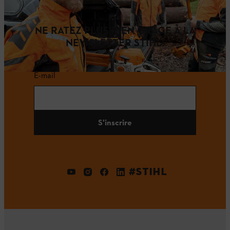
NE RATEZ PLUS RIEN GRÂCE À LA
NEWSLETTER STIHL!
E-mail
S'inscrire
#STIHL